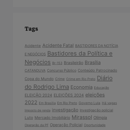
Tags
Acidente Fatal
Acidente
BASTIDORES DA NOTÍCIA
Bastidores da Política e
E NEGÓCIOS
Negócios
Brasília
Brasileirão
Br-153
Concurso Público
Conteúdo Patrocinado
CATANDUVA
Diário
Copa do Mundo
Crime
Crime em Rio Preto
do Rodrigo Lima
Economia
Educação
eleições
ELEIÇÃO 2024
ELEIÇÕES 2024
2022
Em Brasília
Em Rio Preto
Governo Lula
Há vagas
investigação
Investigação policial
Imposto de renda
Mirassol
Luto
Mercado Imobiliário
Olímpia
Operação Policial
Operação da PF
Oportunidade