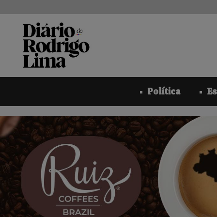
Pular
para
o
conteúdo
Política
Es