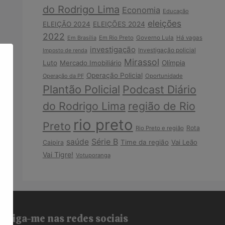
do Rodrigo Lima
Economia
Educação
eleições
ELEIÇÃO 2024
ELEIÇÕES 2024
2022
Em Brasília
Em Rio Preto
Governo Lula
Há vagas
investigação
Investigação policial
Imposto de renda
Mirassol
Luto
Mercado Imobiliário
Olímpia
Operação Policial
Operação da PF
Oportunidade
Plantão Policial
Podcast Diário
do Rodrigo Lima
região de Rio
rio preto
Preto
Rota
Rio Preto e região
Série B
saúde
Time da região
Vai Leão
Caipira
Vai Tigre!
Votuporanga
Siga-me nas redes sociais