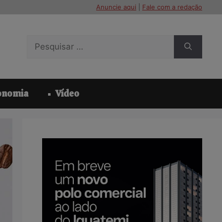
Anuncie aqui
|
Fale com a redação
Pesquisar
por:
onomia
Vídeo