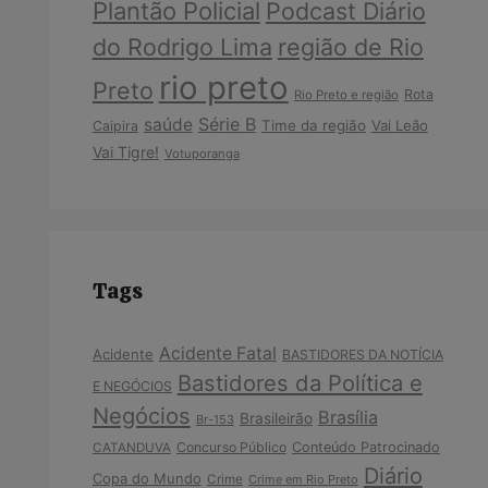
Plantão Policial
Podcast Diário
do Rodrigo Lima
região de Rio
rio preto
Preto
Rota
Rio Preto e região
Série B
saúde
Time da região
Vai Leão
Caipira
Vai Tigre!
Votuporanga
Tags
Acidente Fatal
Acidente
BASTIDORES DA NOTÍCIA
Bastidores da Política e
E NEGÓCIOS
Negócios
Brasília
Brasileirão
Br-153
Concurso Público
Conteúdo Patrocinado
CATANDUVA
Diário
Copa do Mundo
Crime
Crime em Rio Preto