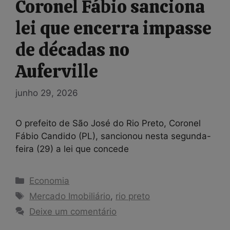
Coronel Fábio sanciona
lei que encerra impasse
de décadas no
Auferville
junho 29, 2026
O prefeito de São José do Rio Preto, Coronel
Fábio Candido (PL), sancionou nesta segunda-
feira (29) a lei que concede
Categorias
Economia
Tags
Mercado Imobiliário
,
rio preto
Deixe um comentário