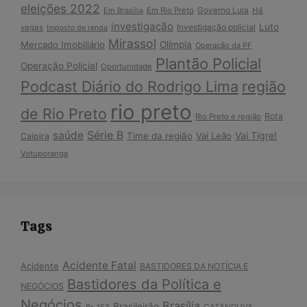
eleições 2022
Em Brasília
Em Rio Preto
Governo Lula
Há
investigação
Luto
Investigação policial
vagas
Imposto de renda
Mirassol
Mercado Imobiliário
Olímpia
Operação da PF
Plantão Policial
Operação Policial
Oportunidade
Podcast Diário do Rodrigo Lima
região
rio preto
de Rio Preto
Rota
Rio Preto e região
Série B
saúde
Vai Tigre!
Time da região
Vai Leão
Caipira
Votuporanga
Tags
Acidente Fatal
Acidente
BASTIDORES DA NOTÍCIA E
Bastidores da Política e
NEGÓCIOS
Negócios
Brasília
Brasileirão
Br-153
CATANDUVA