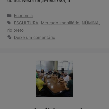
do Sul. Nesta terça-feira (30), a
Categorias
Economia
Tags
ESCULTURA
,
Mercado Imobiliário
,
NÚMINA
,
rio preto
Deixe um comentário