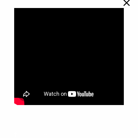
Política de Privacidade
Informações
Anuncie aqui
Fale conosco
rodrigolimajornalista1978@gmail.com
WhatsApp: (17) 99268-0565
Siga-me nas redes sociais