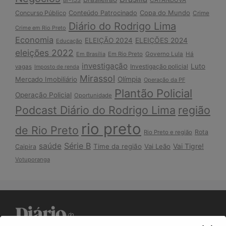
Copa do Mundo
Concurso Público
Conteúdo Patrocinado
Crime
Diário do Rodrigo Lima
Crime em Rio Preto
Economia
ELEIÇÃO 2024
ELEIÇÕES 2024
Educação
eleições 2022
Em Brasília
Em Rio Preto
Governo Lula
Há
investigação
Luto
Investigação policial
vagas
Imposto de renda
Mirassol
Mercado Imobiliário
Olímpia
Operação da PF
Plantão Policial
Operação Policial
Oportunidade
Podcast Diário do Rodrigo Lima
região
rio preto
de Rio Preto
Rota
Rio Preto e região
Série B
saúde
Vai Tigre!
Time da região
Vai Leão
Caipira
Votuporanga