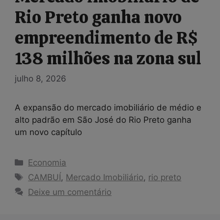
Rio Preto ganha novo
empreendimento de R$
138 milhões na zona sul
julho 8, 2026
A expansão do mercado imobiliário de médio e
alto padrão em São José do Rio Preto ganha
um novo capítulo
Categorias
Economia
Tags
CAMBUÍ
,
Mercado Imobiliário
,
rio preto
Deixe um comentário