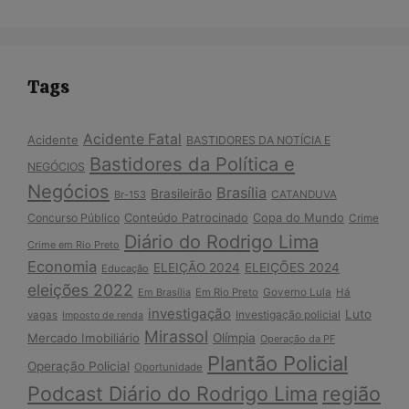
Tags
Acidente Fatal
Acidente
BASTIDORES DA NOTÍCIA E
Bastidores da Política e
NEGÓCIOS
Negócios
Brasília
Brasileirão
Br-153
CATANDUVA
Copa do Mundo
Concurso Público
Conteúdo Patrocinado
Crime
Diário do Rodrigo Lima
Crime em Rio Preto
Economia
ELEIÇÃO 2024
ELEIÇÕES 2024
Educação
eleições 2022
Em Brasília
Em Rio Preto
Governo Lula
Há
investigação
Luto
Investigação policial
vagas
Imposto de renda
Mirassol
Mercado Imobiliário
Olímpia
Operação da PF
Plantão Policial
Operação Policial
Oportunidade
Podcast Diário do Rodrigo Lima
região