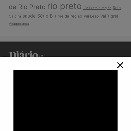
rio preto
de Rio Preto
Rota
Rio Preto e região
Série B
saúde
Vai Tigre!
Time da região
Vai Leão
Caipira
Votuporanga
Política de Privacidade
Informações
Anuncie aqui
Fale conosco