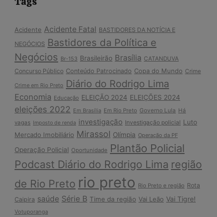
Tags
Acidente Fatal
Acidente
BASTIDORES DA NOTÍCIA E
Bastidores da Política e
NEGÓCIOS
Negócios
Brasília
Brasileirão
Br-153
CATANDUVA
Copa do Mundo
Concurso Público
Conteúdo Patrocinado
Crime
Diário do Rodrigo Lima
Crime em Rio Preto
Economia
ELEIÇÃO 2024
ELEIÇÕES 2024
Educação
eleições 2022
Em Brasília
Em Rio Preto
Governo Lula
Há
investigação
Luto
Investigação policial
vagas
Imposto de renda
Mirassol
Mercado Imobiliário
Olímpia
Operação da PF
Plantão Policial
Operação Policial
Oportunidade
Podcast Diário do Rodrigo Lima
região
rio preto
de Rio Preto
Rota
Rio Preto e região
Série B
saúde
Vai Tigre!
Time da região
Vai Leão
Caipira
Votuporanga