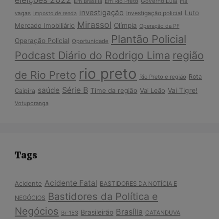
Em Brasília
Em Rio Preto
Governo Lula
Há
investigação
Luto
Investigação policial
vagas
Imposto de renda
Mirassol
Mercado Imobiliário
Olímpia
Operação da PF
Plantão Policial
Operação Policial
Oportunidade
Podcast Diário do Rodrigo Lima
região
rio preto
de Rio Preto
Rota
Rio Preto e região
Série B
saúde
Vai Tigre!
Time da região
Vai Leão
Caipira
Votuporanga
Tags
Acidente Fatal
Acidente
BASTIDORES DA NOTÍCIA E
Bastidores da Política e
NEGÓCIOS
Negócios
Brasília
Brasileirão
Br-153
CATANDUVA