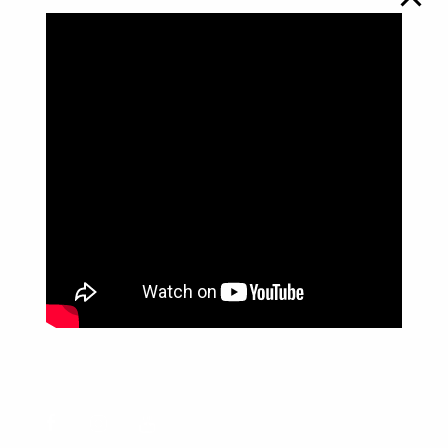
Política de Privacidade
Informações
Anuncie aqui
Fale conosco
rodrigolimajornalista1978@gmail.com
WhatsApp: (17) 99268-0565
Siga-me nas redes sociais