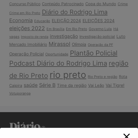
Copa do Mundo
Concurso Público
Conteúdo Patrocinado
Crime
Diário do Rodrigo Lima
Crime em Rio Preto
Economia
ELEIÇÃO 2024
ELEIÇÕES 2024
Educação
eleições 2022
Em Brasília
Em Rio Preto
Governo Lula
Há
investigação
Luto
Investigação policial
vagas
Imposto de renda
Mirassol
Mercado Imobiliário
Olímpia
Operação da PF
Plantão Policial
Operação Policial
Oportunidade
Podcast Diário do Rodrigo Lima
região
rio preto
de Rio Preto
Rota
Rio Preto e região
Série B
saúde
Vai Tigre!
Time da região
Vai Leão
Caipira
Votuporanga