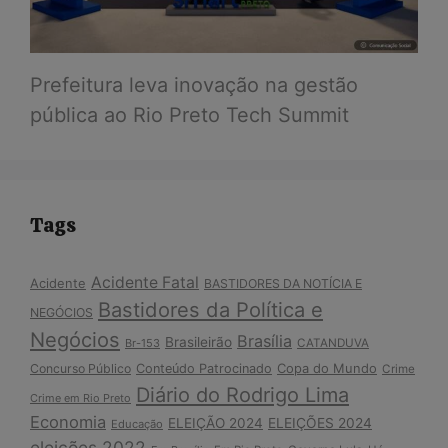
Prefeitura leva inovação na gestão
pública ao Rio Preto Tech Summit
Tags
Acidente Fatal
Acidente
BASTIDORES DA NOTÍCIA E
Bastidores da Política e
NEGÓCIOS
Negócios
Brasília
Brasileirão
Br-153
CATANDUVA
Copa do Mundo
Concurso Público
Conteúdo Patrocinado
Crime
Diário do Rodrigo Lima
Crime em Rio Preto
Economia
ELEIÇÃO 2024
ELEIÇÕES 2024
Educação
eleições 2022