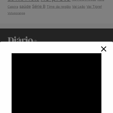
Série B
saúde
Vai Tigre!
Time da região
Vai Leão
Caipira
Votuporanga
Política de Privacidade
Informações
Anuncie aqui
Fale conosco