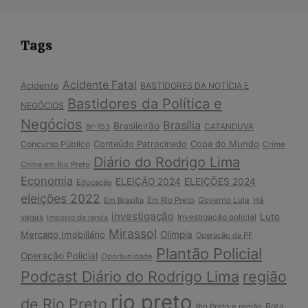
Tags
Acidente Fatal
Acidente
BASTIDORES DA NOTÍCIA E
Bastidores da Política e
NEGÓCIOS
Negócios
Brasília
Brasileirão
Br-153
CATANDUVA
Copa do Mundo
Concurso Público
Conteúdo Patrocinado
Crime
Diário do Rodrigo Lima
Crime em Rio Preto
Economia
ELEIÇÃO 2024
ELEIÇÕES 2024
Educação
eleições 2022
Em Brasília
Em Rio Preto
Governo Lula
Há
investigação
Luto
Investigação policial
vagas
Imposto de renda
Mirassol
Mercado Imobiliário
Olímpia
Operação da PF
Plantão Policial
Operação Policial
Oportunidade
Podcast Diário do Rodrigo Lima
região
rio preto
de Rio Preto
Rota
Rio Preto e região