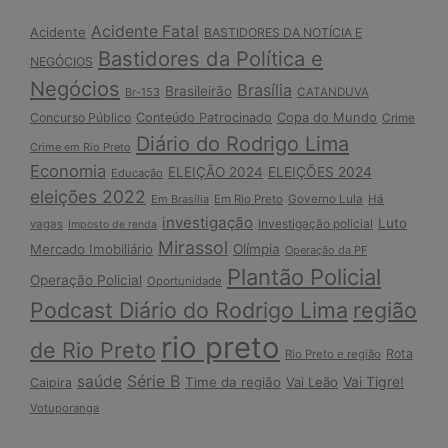
Acidente Fatal
Acidente
BASTIDORES DA NOTÍCIA E
Bastidores da Política e
NEGÓCIOS
Negócios
Brasília
Brasileirão
Br-153
CATANDUVA
Copa do Mundo
Concurso Público
Conteúdo Patrocinado
Crime
Diário do Rodrigo Lima
Crime em Rio Preto
Economia
ELEIÇÃO 2024
ELEIÇÕES 2024
Educação
eleições 2022
Em Brasília
Em Rio Preto
Governo Lula
Há
investigação
Luto
Investigação policial
vagas
Imposto de renda
Mirassol
Mercado Imobiliário
Olímpia
Operação da PF
Plantão Policial
Operação Policial
Oportunidade
Podcast Diário do Rodrigo Lima
região
rio preto
de Rio Preto
Rota
Rio Preto e região
Série B
saúde
Vai Tigre!
Time da região
Vai Leão
Caipira
Votuporanga