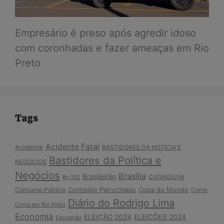
Empresário é preso após agredir idoso
com coronhadas e fazer ameaças em Rio
Preto
Tags
Acidente Fatal
Acidente
BASTIDORES DA NOTÍCIA E
Bastidores da Política e
NEGÓCIOS
Negócios
Brasília
Brasileirão
Br-153
CATANDUVA
Copa do Mundo
Concurso Público
Conteúdo Patrocinado
Crime
Diário do Rodrigo Lima
Crime em Rio Preto
Economia
ELEIÇÃO 2024
ELEIÇÕES 2024
Educação