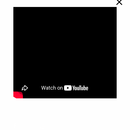
Política de Privacidade
Informações
Anuncie aqui
Fale conosco
rodrigolimajornalista1978@gmail.com
WhatsApp: (17) 99268-0565
Siga-me nas redes sociais