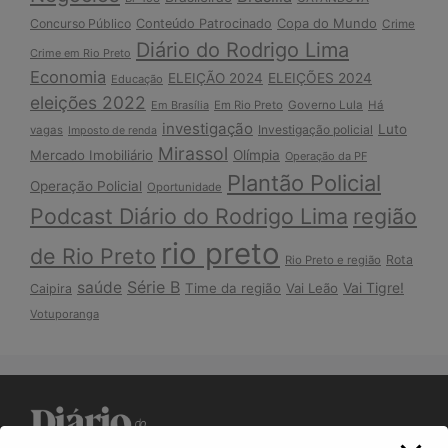
Copa do Mundo
Concurso Público
Conteúdo Patrocinado
Crime
Diário do Rodrigo Lima
Crime em Rio Preto
Economia
ELEIÇÃO 2024
ELEIÇÕES 2024
Educação
eleições 2022
Em Brasília
Em Rio Preto
Governo Lula
Há
investigação
Luto
Investigação policial
vagas
Imposto de renda
Mirassol
Mercado Imobiliário
Olímpia
Operação da PF
Plantão Policial
Operação Policial
Oportunidade
Podcast Diário do Rodrigo Lima
região
rio preto
de Rio Preto
Rota
Rio Preto e região
Série B
saúde
Vai Tigre!
Time da região
Vai Leão
Caipira
Votuporanga