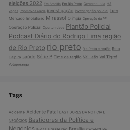
eleições 2022
Em Brasília
Em Rio Preto
Governo Lula
Há
investigação
Luto
Investigação policial
vagas
Imposto de renda
Mirassol
Mercado Imobiliário
Olímpia
Operação da PF
Plantão Policial
Operação Policial
Oportunidade
Podcast Diário do Rodrigo Lima
região
rio preto
de Rio Preto
Rota
Rio Preto e região
Série B
saúde
Vai Tigre!
Time da região
Vai Leão
Caipira
Votuporanga
Tags
Acidente Fatal
Acidente
BASTIDORES DA NOTÍCIA E
Bastidores da Política e
NEGÓCIOS
Negócios
Brasília
Brasileirão
Br-153
CATANDUVA