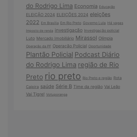
do Rodrigo Lima
Economia
Educação
eleições
ELEIÇÃO 2024
ELEIÇÕES 2024
2022
Em Brasília
Em Rio Preto
Governo Lula
Há vagas
investigação
Investigação policial
Imposto de renda
Mirassol
Luto
Mercado Imobiliário
Olímpia
Operação Policial
Operação da PF
Oportunidade
Plantão Policial
Podcast Diário
do Rodrigo Lima
região de Rio
rio preto
Preto
Rota
Rio Preto e região
Série B
saúde
Time da região
Vai Leão
Caipira
Vai Tigre!
Votuporanga