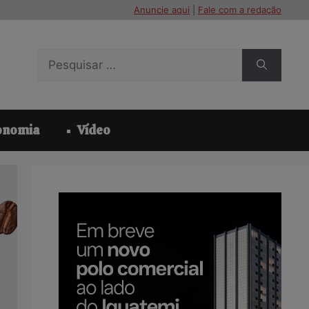
Anuncie aqui
|
Fale com a redação
Pesquisar
por:
onomia
Vídeo