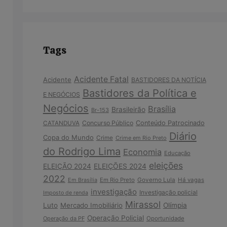
Tags
Acidente Fatal
Acidente
BASTIDORES DA NOTÍCIA
Bastidores da Política e
E NEGÓCIOS
Negócios
Brasília
Brasileirão
Br-153
Concurso Público
Conteúdo Patrocinado
CATANDUVA
Diário
Copa do Mundo
Crime
Crime em Rio Preto
do Rodrigo Lima
Economia
Educação
eleições
ELEIÇÃO 2024
ELEIÇÕES 2024
2022
Em Brasília
Em Rio Preto
Governo Lula
Há vagas
investigação
Investigação policial
Imposto de renda
Mirassol
Luto
Mercado Imobiliário
Olímpia
Operação Policial
Operação da PF
Oportunidade