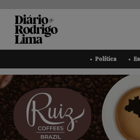
Pular
para
o
conteúdo
Política
Es