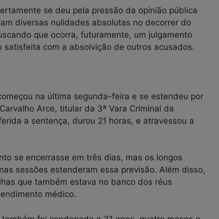
certamente se deu pela pressão da opinião pública
ram diversas nulidades absolutas no decorrer do
buscando que ocorra, futuramente, um julgamento
o satisfeita com a absolvição de outros acusados.
omeçou na última segunda-feira e se estendeu por
Carvalho Arce, titular da 3ª Vara Criminal da
ferida a sentença, durou 21 horas, e atravessou a
ento se encerrasse em três dias, mas os longos
umas sessões estenderam essa previsão. Além disso,
filhas que também estava no banco dos réus
tendimento médico.
s, também foi condenada a 31 anos, quatro meses e