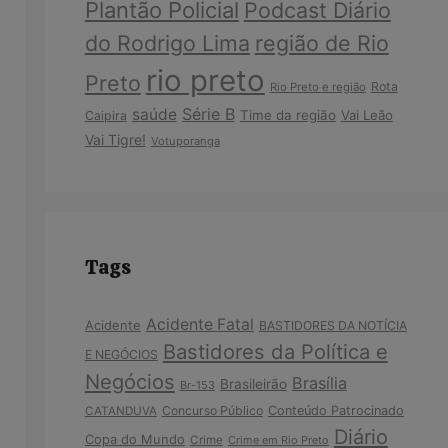
Plantão Policial
Podcast Diário
do Rodrigo Lima
região de Rio
rio preto
Preto
Rota
Rio Preto e região
Série B
saúde
Time da região
Vai Leão
Caipira
Vai Tigre!
Votuporanga
Tags
Acidente Fatal
Acidente
BASTIDORES DA NOTÍCIA
Bastidores da Política e
E NEGÓCIOS
Negócios
Brasília
Brasileirão
Br-153
Concurso Público
Conteúdo Patrocinado
CATANDUVA
Diário
Copa do Mundo
Crime
Crime em Rio Preto