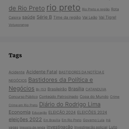
rio preto
de Rio Preto
Rota
Rio Preto e região
Série B
saúde
Vai Tigre!
Time da região
Vai Leão
Caipira
Votuporanga
Tags
Acidente Fatal
Acidente
BASTIDORES DA NOTÍCIA E
Bastidores da Política e
NEGÓCIOS
Negócios
Brasília
Brasileirão
Br-153
CATANDUVA
Copa do Mundo
Concurso Público
Conteúdo Patrocinado
Crime
Diário do Rodrigo Lima
Crime em Rio Preto
Economia
ELEIÇÃO 2024
ELEIÇÕES 2024
Educação
eleições 2022
Em Brasília
Em Rio Preto
Governo Lula
Há
investigação
Luto
Investigação policial
vagas
Imposto de renda