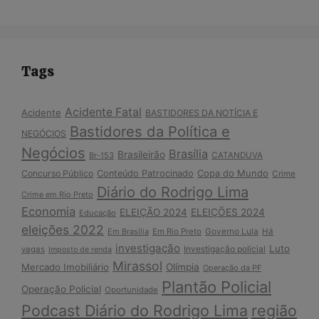
Tags
Acidente Fatal
Acidente
BASTIDORES DA NOTÍCIA E
Bastidores da Política e
NEGÓCIOS
Negócios
Brasília
Brasileirão
Br-153
CATANDUVA
Copa do Mundo
Concurso Público
Conteúdo Patrocinado
Crime
Diário do Rodrigo Lima
Crime em Rio Preto
Economia
ELEIÇÃO 2024
ELEIÇÕES 2024
Educação
eleições 2022
Em Brasília
Em Rio Preto
Governo Lula
Há
investigação
Luto
Investigação policial
vagas
Imposto de renda
Mirassol
Mercado Imobiliário
Olímpia
Operação da PF
Plantão Policial
Operação Policial
Oportunidade
Podcast Diário do Rodrigo Lima
região