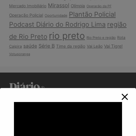
Mirassol
Mercado Imobiliário
Olímpia
Operação da PF
Plantão Policial
Operação Policial
Oportunidade
Podcast Diário do Rodrigo Lima
região
rio preto
de Rio Preto
Rota
Rio Preto e região
Série B
saúde
Vai Tigre!
Time da região
Vai Leão
Caipira
Votuporanga
Política de Privacidade