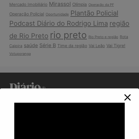
Mirassol
Mercado Imobiliário
Olímpia
Operação da PF
Plantão Policial
Operação Policial
Oportunidade
Podcast Diário do Rodrigo Lima
região
rio preto
de Rio Preto
Rota
Rio Preto e região
Série B
saúde
Vai Tigre!
Time da região
Vai Leão
Caipira
Votuporanga
Política de Privacidade