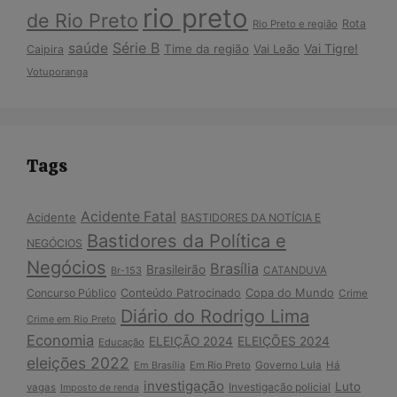
rio preto
de Rio Preto
Rota
Rio Preto e região
Série B
saúde
Vai Tigre!
Time da região
Vai Leão
Caipira
Votuporanga
Tags
Acidente Fatal
Acidente
BASTIDORES DA NOTÍCIA E
Bastidores da Política e
NEGÓCIOS
Negócios
Brasília
Brasileirão
Br-153
CATANDUVA
Copa do Mundo
Concurso Público
Conteúdo Patrocinado
Crime
Diário do Rodrigo Lima
Crime em Rio Preto
Economia
ELEIÇÃO 2024
ELEIÇÕES 2024
Educação
eleições 2022
Em Brasília
Em Rio Preto
Governo Lula
Há
investigação
Luto
Investigação policial
vagas
Imposto de renda