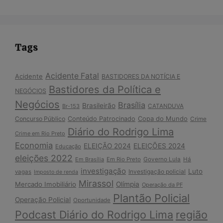
Tags
Acidente Fatal
Acidente
BASTIDORES DA NOTÍCIA E
Bastidores da Política e
NEGÓCIOS
Negócios
Brasília
Brasileirão
Br-153
CATANDUVA
Copa do Mundo
Concurso Público
Conteúdo Patrocinado
Crime
Diário do Rodrigo Lima
Crime em Rio Preto
Economia
ELEIÇÃO 2024
ELEIÇÕES 2024
Educação
eleições 2022
Em Brasília
Em Rio Preto
Governo Lula
Há
investigação
Luto
Investigação policial
vagas
Imposto de renda
Mirassol
Mercado Imobiliário
Olímpia
Operação da PF
Plantão Policial
Operação Policial
Oportunidade
Podcast Diário do Rodrigo Lima
região