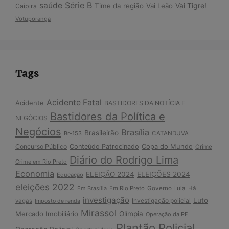
Série B
saúde
Vai Tigre!
Time da região
Vai Leão
Caipira
Votuporanga
Tags
Acidente Fatal
Acidente
BASTIDORES DA NOTÍCIA E
Bastidores da Política e
NEGÓCIOS
Negócios
Brasília
Brasileirão
Br-153
CATANDUVA
Copa do Mundo
Concurso Público
Conteúdo Patrocinado
Crime
Diário do Rodrigo Lima
Crime em Rio Preto
Economia
ELEIÇÃO 2024
ELEIÇÕES 2024
Educação
eleições 2022
Em Brasília
Em Rio Preto
Governo Lula
Há
investigação
Luto
Investigação policial
vagas
Imposto de renda
Mirassol
Mercado Imobiliário
Olímpia
Operação da PF
Plantão Policial