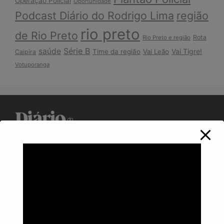
Operação Policial
Oportunidade
Podcast Diário do Rodrigo Lima
região
rio preto
de Rio Preto
Rota
Rio Preto e região
Série B
saúde
Vai Tigre!
Time da região
Vai Leão
Caipira
Votuporanga
Política de Privacidade
Informações