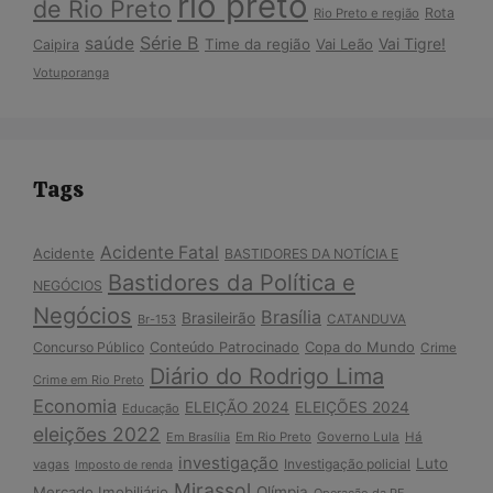
rio preto
de Rio Preto
Rota
Rio Preto e região
Série B
saúde
Vai Tigre!
Time da região
Vai Leão
Caipira
Votuporanga
Tags
Acidente Fatal
Acidente
BASTIDORES DA NOTÍCIA E
Bastidores da Política e
NEGÓCIOS
Negócios
Brasília
Brasileirão
Br-153
CATANDUVA
Copa do Mundo
Concurso Público
Conteúdo Patrocinado
Crime
Diário do Rodrigo Lima
Crime em Rio Preto
Economia
ELEIÇÃO 2024
ELEIÇÕES 2024
Educação
eleições 2022
Em Brasília
Em Rio Preto
Governo Lula
Há
investigação
Luto
Investigação policial
vagas
Imposto de renda
Mirassol
Mercado Imobiliário
Olímpia