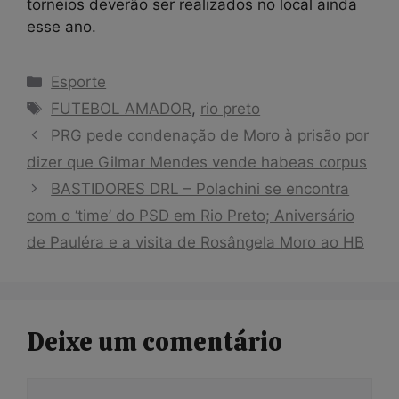
torneios deverão ser realizados no local ainda
esse ano.
Categorias
Esporte
Tags
FUTEBOL AMADOR
,
rio preto
PRG pede condenação de Moro à prisão por
dizer que Gilmar Mendes vende habeas corpus
BASTIDORES DRL – Polachini se encontra
com o ‘time’ do PSD em Rio Preto; Aniversário
de Pauléra e a visita de Rosângela Moro ao HB
Deixe um comentário
Comentário