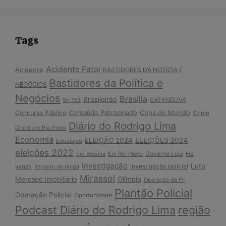
Tags
Acidente Fatal
Acidente
BASTIDORES DA NOTÍCIA E
Bastidores da Política e
NEGÓCIOS
Negócios
Brasília
Brasileirão
Br-153
CATANDUVA
Copa do Mundo
Concurso Público
Conteúdo Patrocinado
Crime
Diário do Rodrigo Lima
Crime em Rio Preto
Economia
ELEIÇÃO 2024
ELEIÇÕES 2024
Educação
eleições 2022
Em Brasília
Em Rio Preto
Governo Lula
Há
investigação
Luto
Investigação policial
vagas
Imposto de renda
Mirassol
Mercado Imobiliário
Olímpia
Operação da PF
Plantão Policial
Operação Policial
Oportunidade
Podcast Diário do Rodrigo Lima
região