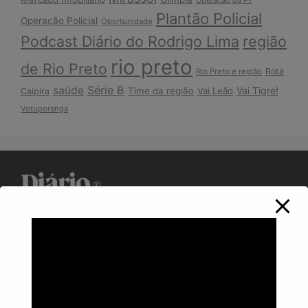
Operação da PF
Plantão Policial
Operação Policial
Oportunidade
Podcast Diário do Rodrigo Lima
região
rio preto
de Rio Preto
Rota
Rio Preto e região
Série B
saúde
Vai Tigre!
Time da região
Vai Leão
Caipira
Votuporanga
Política de Privacidade