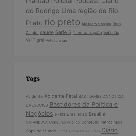
Plantão Policial
Podcast Diário
do Rodrigo Lima
região de Rio
rio preto
Preto
Rota
Rio Preto e região
Série B
saúde
Time da região
Vai Leão
Caipira
Vai Tigre!
Votuporanga
Tags
Acidente Fatal
Acidente
BASTIDORES DA NOTÍCIA
Bastidores da Política e
E NEGÓCIOS
Negócios
Brasília
Brasileirão
Br-153
Concurso Público
Conteúdo Patrocinado
CATANDUVA
Diário
Copa do Mundo
Crime
Crime em Rio Preto