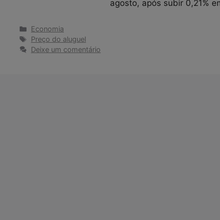
agosto, após subir 0,21% em
Categorias
Economia
Tags
Preço do aluguel
Deixe um comentário