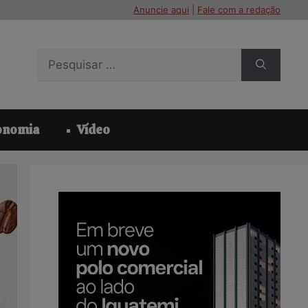
Anuncie aqui
|
Fale com a redação
Pesquisar
por:
onomia
Vídeo