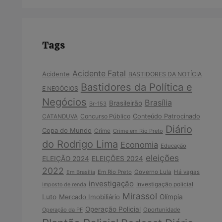
Tags
Acidente Fatal
Acidente
BASTIDORES DA NOTÍCIA
Bastidores da Política e
E NEGÓCIOS
Negócios
Brasília
Brasileirão
Br-153
Concurso Público
Conteúdo Patrocinado
CATANDUVA
Diário
Copa do Mundo
Crime
Crime em Rio Preto
do Rodrigo Lima
Economia
Educação
eleições
ELEIÇÃO 2024
ELEIÇÕES 2024
2022
Em Brasília
Em Rio Preto
Governo Lula
Há vagas
investigação
Investigação policial
Imposto de renda
Mirassol
Luto
Mercado Imobiliário
Olímpia
Operação Policial
Operação da PF
Oportunidade