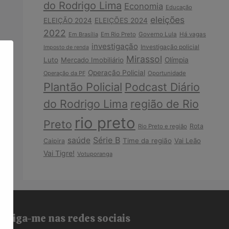
do Rodrigo Lima
Economia
Educação
eleições
ELEIÇÃO 2024
ELEIÇÕES 2024
2022
Em Brasília
Em Rio Preto
Governo Lula
Há vagas
investigação
Investigação policial
Imposto de renda
Mirassol
Luto
Mercado Imobiliário
Olímpia
Operação Policial
Operação da PF
Oportunidade
Plantão Policial
Podcast Diário
do Rodrigo Lima
região de Rio
rio preto
Preto
Rota
Rio Preto e região
Série B
saúde
Time da região
Vai Leão
Caipira
Vai Tigre!
Votuporanga
Siga-me nas redes sociais