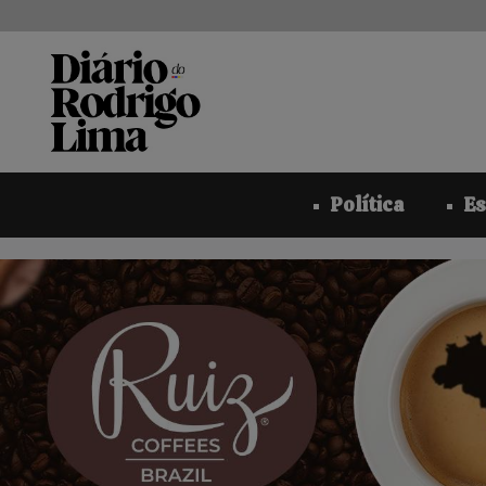
Pular
para
o
conteúdo
Política
Es