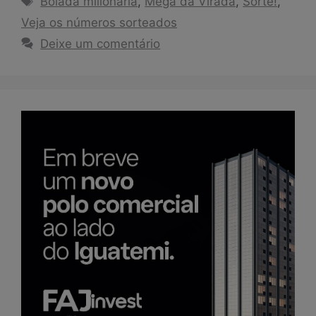
Bolada milionária
,
Mega da Virada
,
Sorte!
,
Veja os números sorteados
Deixe um comentário