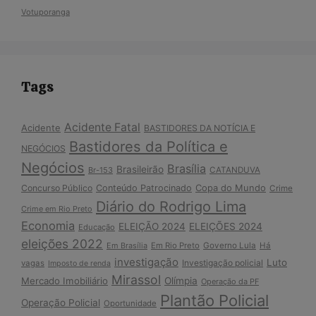
Votuporanga
Tags
Acidente Fatal
Acidente
BASTIDORES DA NOTÍCIA E
Bastidores da Política e
NEGÓCIOS
Negócios
Brasília
Brasileirão
Br-153
CATANDUVA
Copa do Mundo
Concurso Público
Conteúdo Patrocinado
Crime
Diário do Rodrigo Lima
Crime em Rio Preto
Economia
ELEIÇÃO 2024
ELEIÇÕES 2024
Educação
eleições 2022
Em Brasília
Em Rio Preto
Governo Lula
Há
investigação
Luto
Investigação policial
vagas
Imposto de renda
Mirassol
Mercado Imobiliário
Olímpia
Operação da PF
Plantão Policial
Operação Policial
Oportunidade