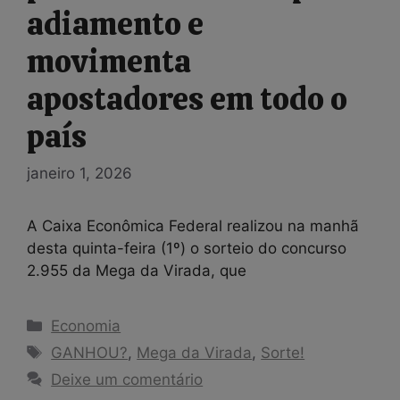
adiamento e
movimenta
apostadores em todo o
país
janeiro 1, 2026
A Caixa Econômica Federal realizou na manhã
desta quinta-feira (1º) o sorteio do concurso
2.955 da Mega da Virada, que
Categorias
Economia
Tags
GANHOU?
,
Mega da Virada
,
Sorte!
Deixe um comentário