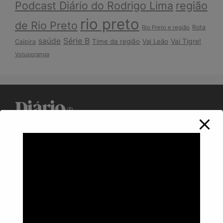
Podcast Diário do Rodrigo Lima
região
rio preto
de Rio Preto
Rota
Rio Preto e região
Série B
saúde
Vai Tigre!
Time da região
Vai Leão
Caipira
Votuporanga
Política de Privacidade
Informações