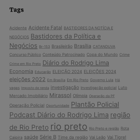
Tags
Acidente Fatal
Acidente
BASTIDORES DA NOTÍCIA E
Bastidores da Política e
NEGÓCIOS
Negócios
Brasília
Brasileirão
Br-153
CATANDUVA
Copa do Mundo
Concurso Público
Conteúdo Patrocinado
Crime
Diário do Rodrigo Lima
Crime em Rio Preto
Economia
ELEIÇÃO 2024
ELEIÇÕES 2024
Educação
eleições 2022
Em Brasília
Em Rio Preto
Governo Lula
Há
investigação
Luto
Investigação policial
vagas
Imposto de renda
Mirassol
Mercado Imobiliário
Olímpia
Operação da PF
Plantão Policial
Operação Policial
Oportunidade
Podcast Diário do Rodrigo Lima
região
rio preto
de Rio Preto
Rota
Rio Preto e região
Série B
saúde
Vai Tigre!
Time da região
Vai Leão
Caipira