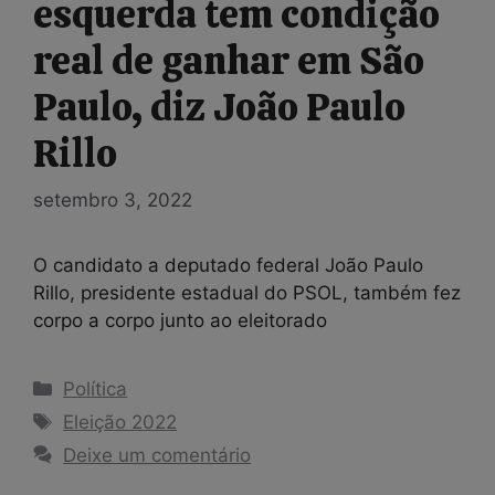
esquerda tem condição
real de ganhar em São
Paulo, diz João Paulo
Rillo
setembro 3, 2022
O candidato a deputado federal João Paulo
Rillo, presidente estadual do PSOL, também fez
corpo a corpo junto ao eleitorado
Categorias
Política
Tags
Eleição 2022
Deixe um comentário