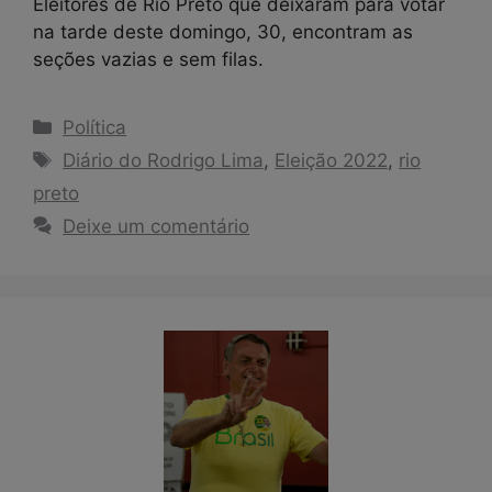
Eleitores de Rio Preto que deixaram para votar
na tarde deste domingo, 30, encontram as
seções vazias e sem filas.
Categorias
Política
Tags
Diário do Rodrigo Lima
,
Eleição 2022
,
rio
preto
Deixe um comentário