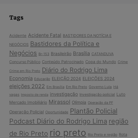
Tags
Acidente Fatal
Acidente
BASTIDORES DA NOTÍCIA E
Bastidores da Política e
NEGÓCIOS
Negócios
Brasília
Brasileirão
Br-153
CATANDUVA
Copa do Mundo
Concurso Público
Conteúdo Patrocinado
Crime
Diário do Rodrigo Lima
Crime em Rio Preto
Economia
ELEIÇÃO 2024
ELEIÇÕES 2024
Educação
eleições 2022
Em Brasília
Em Rio Preto
Governo Lula
Há
investigação
Luto
Investigação policial
vagas
Imposto de renda
Mirassol
Mercado Imobiliário
Olímpia
Operação da PF
Plantão Policial
Operação Policial
Oportunidade
Podcast Diário do Rodrigo Lima
região
rio preto
de Rio Preto
Rota
Rio Preto e região