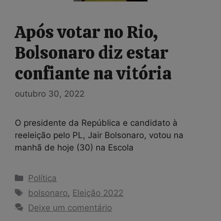
Após votar no Rio,
Bolsonaro diz estar
confiante na vitória
outubro 30, 2022
O presidente da República e candidato à
reeleição pelo PL, Jair Bolsonaro, votou na
manhã de hoje (30) na Escola
Categorias
Política
Tags
bolsonaro
,
Eleição 2022
Deixe um comentário