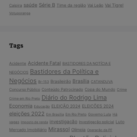
Série B
saúde
Vai Tigre!
Time da região
Vai Leão
Caipira
Votuporanga
Tags
Acidente Fatal
Acidente
BASTIDORES DA NOTÍCIA E
Bastidores da Política e
NEGÓCIOS
Negócios
Brasília
Brasileirão
Br-153
CATANDUVA
Copa do Mundo
Concurso Público
Conteúdo Patrocinado
Crime
Diário do Rodrigo Lima
Crime em Rio Preto
Economia
ELEIÇÃO 2024
ELEIÇÕES 2024
Educação
eleições 2022
Em Brasília
Em Rio Preto
Governo Lula
Há
investigação
Luto
Investigação policial
vagas
Imposto de renda
Mirassol
Mercado Imobiliário
Olímpia
Operação da PF