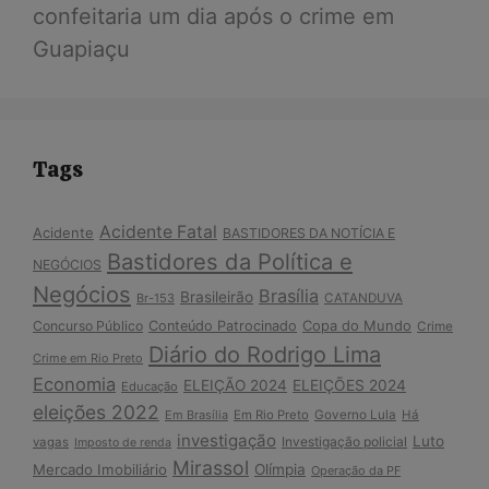
confeitaria um dia após o crime em
Guapiaçu
Tags
Acidente Fatal
Acidente
BASTIDORES DA NOTÍCIA E
Bastidores da Política e
NEGÓCIOS
Negócios
Brasília
Brasileirão
Br-153
CATANDUVA
Copa do Mundo
Concurso Público
Conteúdo Patrocinado
Crime
Diário do Rodrigo Lima
Crime em Rio Preto
Economia
ELEIÇÃO 2024
ELEIÇÕES 2024
Educação
eleições 2022
Em Brasília
Em Rio Preto
Governo Lula
Há
investigação
Luto
Investigação policial
vagas
Imposto de renda
Mirassol
Mercado Imobiliário
Olímpia
Operação da PF