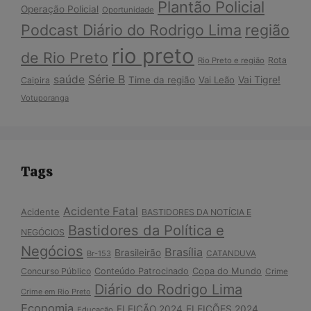
Plantão Policial
Operação Policial
Oportunidade
Podcast Diário do Rodrigo Lima
região
rio preto
de Rio Preto
Rota
Rio Preto e região
Série B
saúde
Vai Tigre!
Time da região
Vai Leão
Caipira
Votuporanga
Tags
Acidente Fatal
Acidente
BASTIDORES DA NOTÍCIA E
Bastidores da Política e
NEGÓCIOS
Negócios
Brasília
Brasileirão
Br-153
CATANDUVA
Copa do Mundo
Concurso Público
Conteúdo Patrocinado
Crime
Diário do Rodrigo Lima
Crime em Rio Preto
Economia
ELEIÇÃO 2024
ELEIÇÕES 2024
Educação