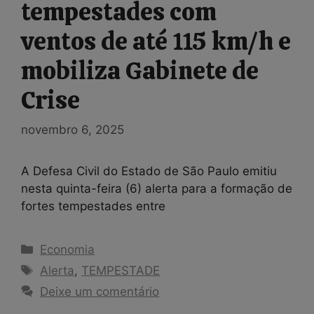
tempestades com
ventos de até 115 km/h e
mobiliza Gabinete de
Crise
novembro 6, 2025
A Defesa Civil do Estado de São Paulo emitiu
nesta quinta-feira (6) alerta para a formação de
fortes tempestades entre
Categorias
Economia
Tags
Alerta
,
TEMPESTADE
Deixe um comentário