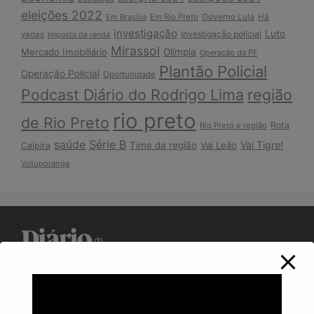
eleições 2022
Em Brasília
Em Rio Preto
Governo Lula
Há
investigação
Luto
Investigação policial
vagas
Imposto de renda
Mirassol
Mercado Imobiliário
Olímpia
Operação da PF
Plantão Policial
Operação Policial
Oportunidade
Podcast Diário do Rodrigo Lima
região
rio preto
de Rio Preto
Rota
Rio Preto e região
Série B
saúde
Vai Tigre!
Time da região
Vai Leão
Caipira
Votuporanga