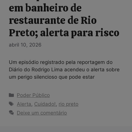
em banheiro de
restaurante de Rio
Preto; alerta para risco
abril 10, 2026
Um episódio registrado pela reportagem do
Diário do Rodrigo Lima acendeu o alerta sobre
um perigo silencioso que pode estar
Categorias
Poder Público
Tags
Alerta
,
Cuidado!
,
rio preto
Deixe um comentário