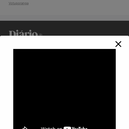
Votuporanga
Política de Privacidade
Informações
Anuncie aqui
Fale conosco
rodrigolimajornalista1978@gmail.com
WhatsApp: (17) 99268-0565