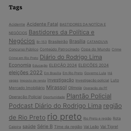
Tags
Acidente Fatal
Acidente
BASTIDORES DA NOTÍCIA E
Bastidores da Política e
NEGÓCIOS
Negócios
Brasília
Brasileirão
Br-153
CATANDUVA
Copa do Mundo
Concurso Público
Conteúdo Patrocinado
Crime
Diário do Rodrigo Lima
Crime em Rio Preto
Economia
ELEIÇÃO 2024
ELEIÇÕES 2024
Educação
eleições 2022
Em Brasília
Em Rio Preto
Governo Lula
Há
investigação
Luto
Investigação policial
vagas
Imposto de renda
Mirassol
Mercado Imobiliário
Olímpia
Operação da PF
Plantão Policial
Operação Policial
Oportunidade
Podcast Diário do Rodrigo Lima
região
rio preto
de Rio Preto
Rota
Rio Preto e região
Série B
saúde
Vai Tigre!
Time da região
Vai Leão
Caipira