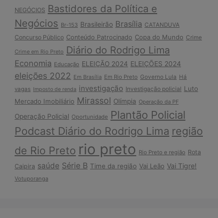
Bastidores da Política e
NEGÓCIOS
Negócios
Brasília
Brasileirão
Br-153
CATANDUVA
Copa do Mundo
Concurso Público
Conteúdo Patrocinado
Crime
Diário do Rodrigo Lima
Crime em Rio Preto
Economia
ELEIÇÃO 2024
ELEIÇÕES 2024
Educação
eleições 2022
Em Brasília
Em Rio Preto
Governo Lula
Há
investigação
Luto
Investigação policial
vagas
Imposto de renda
Mirassol
Mercado Imobiliário
Olímpia
Operação da PF
Plantão Policial
Operação Policial
Oportunidade
Podcast Diário do Rodrigo Lima
região
rio preto
de Rio Preto
Rota
Rio Preto e região
Série B
saúde
Vai Tigre!
Time da região
Vai Leão
Caipira
Votuporanga