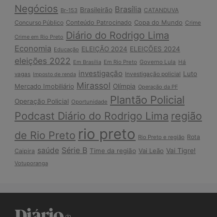
Negócios
Brasília
Brasileirão
Br-153
CATANDUVA
Copa do Mundo
Concurso Público
Conteúdo Patrocinado
Crime
Diário do Rodrigo Lima
Crime em Rio Preto
Economia
ELEIÇÃO 2024
ELEIÇÕES 2024
Educação
eleições 2022
Em Brasília
Em Rio Preto
Governo Lula
Há
investigação
Luto
Investigação policial
vagas
Imposto de renda
Mirassol
Mercado Imobiliário
Olímpia
Operação da PF
Plantão Policial
Operação Policial
Oportunidade
Podcast Diário do Rodrigo Lima
região
rio preto
de Rio Preto
Rota
Rio Preto e região
Série B
saúde
Vai Tigre!
Time da região
Vai Leão
Caipira
Votuporanga