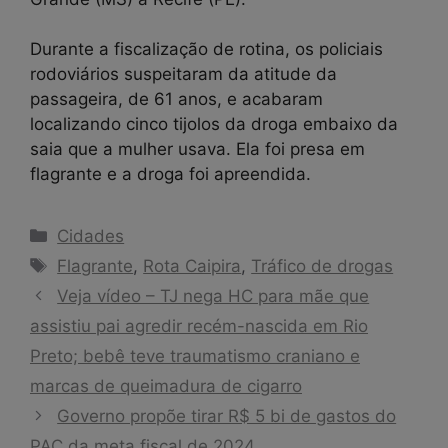
Durante a fiscalização de rotina, os policiais
rodoviários suspeitaram da atitude da
passageira, de 61 anos, e acabaram
localizando cinco tijolos da droga embaixo da
saia que a mulher usava. Ela foi presa em
flagrante e a droga foi apreendida.
Categorias
Cidades
Tags
Flagrante
,
Rota Caipira
,
Tráfico de drogas
Veja vídeo – TJ nega HC para mãe que
assistiu pai agredir recém-nascida em Rio
Preto; bebê teve traumatismo craniano e
marcas de queimadura de cigarro
Governo propõe tirar R$ 5 bi de gastos do
PAC da meta fiscal de 2024