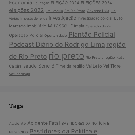
Economia
ELEIÇÃO 2024
ELEIÇÕES 2024
Educação
eleições 2022
Em Brasília
Em Rio Preto
Governo Lula
Há
investigação
Luto
Investigação policial
vagas
Imposto de renda
Mirassol
Mercado Imobiliário
Olímpia
Operação da PF
Plantão Policial
Operação Policial
Oportunidade
Podcast Diário do Rodrigo Lima
região
rio preto
de Rio Preto
Rota
Rio Preto e região
Série B
saúde
Vai Tigre!
Time da região
Vai Leão
Caipira
Votuporanga
Tags
Acidente Fatal
Acidente
BASTIDORES DA NOTÍCIA E
Bastidores da Política e
NEGÓCIOS