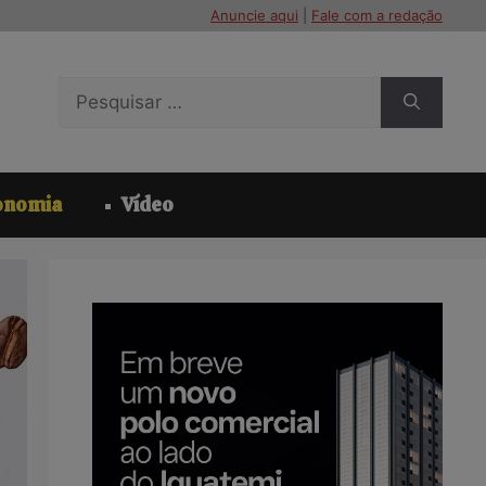
Anuncie aqui
|
Fale com a redação
Pesquisar
por:
onomia
Vídeo