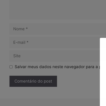
Nome
E-
mail
Site
Salvar meus dados neste navegador para a pró