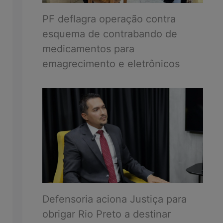
PF deflagra operação contra
esquema de contrabando de
medicamentos para
emagrecimento e eletrônicos
Defensoria aciona Justiça para
obrigar Rio Preto a destinar