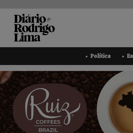
Pular
para
o
conteúdo
Política
Es