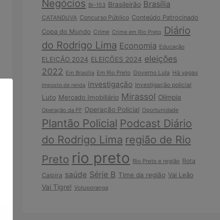
Negócios
Brasília
Brasileirão
Br-153
Concurso Público
Conteúdo Patrocinado
CATANDUVA
Diário
Copa do Mundo
Crime
Crime em Rio Preto
do Rodrigo Lima
Economia
Educação
eleições
ELEIÇÃO 2024
ELEIÇÕES 2024
2022
Em Brasília
Em Rio Preto
Governo Lula
Há vagas
investigação
Investigação policial
Imposto de renda
Mirassol
Luto
Mercado Imobiliário
Olímpia
Operação Policial
Operação da PF
Oportunidade
Plantão Policial
Podcast Diário
do Rodrigo Lima
região de Rio
rio preto
Preto
Rota
Rio Preto e região
Série B
saúde
Time da região
Vai Leão
Caipira
Vai Tigre!
Votuporanga