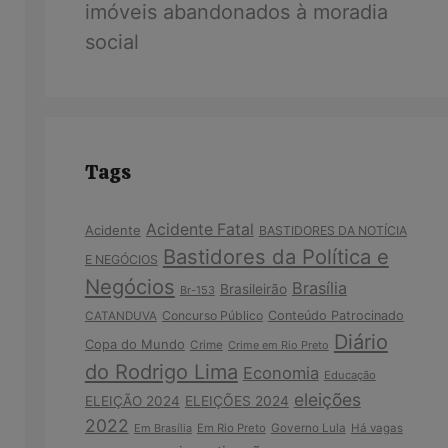
imóveis abandonados à moradia
social
Tags
Acidente Fatal
Acidente
BASTIDORES DA NOTÍCIA
Bastidores da Política e
E NEGÓCIOS
Negócios
Brasília
Brasileirão
Br-153
Concurso Público
Conteúdo Patrocinado
CATANDUVA
Diário
Copa do Mundo
Crime
Crime em Rio Preto
do Rodrigo Lima
Economia
Educação
eleições
ELEIÇÃO 2024
ELEIÇÕES 2024
2022
Em Brasília
Em Rio Preto
Governo Lula
Há vagas