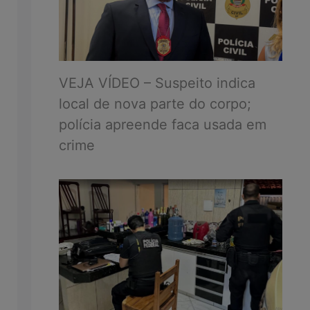
VEJA VÍDEO – Suspeito indica
local de nova parte do corpo;
polícia apreende faca usada em
crime