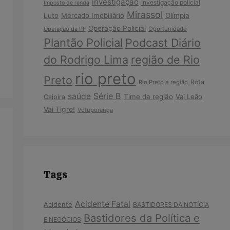
investigação
Investigação policial
Imposto de renda
Mirassol
Luto
Mercado Imobiliário
Olímpia
Operação Policial
Operação da PF
Oportunidade
Plantão Policial
Podcast Diário
do Rodrigo Lima
região de Rio
rio preto
Preto
Rota
Rio Preto e região
Série B
saúde
Time da região
Vai Leão
Caipira
Vai Tigre!
Votuporanga
Tags
Acidente Fatal
Acidente
BASTIDORES DA NOTÍCIA
Bastidores da Política e
E NEGÓCIOS