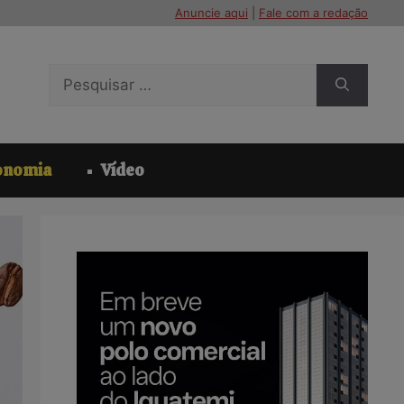
Anuncie aqui
|
Fale com a redação
Pesquisar
por:
onomia
Vídeo