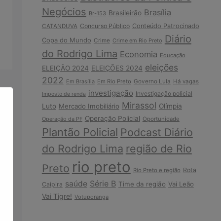
Negócios
Brasília
Brasileirão
Br-153
Concurso Público
Conteúdo Patrocinado
CATANDUVA
Diário
Copa do Mundo
Crime
Crime em Rio Preto
do Rodrigo Lima
Economia
Educação
eleições
ELEIÇÃO 2024
ELEIÇÕES 2024
2022
Em Brasília
Em Rio Preto
Governo Lula
Há vagas
investigação
Investigação policial
Imposto de renda
Mirassol
Luto
Mercado Imobiliário
Olímpia
Operação Policial
Operação da PF
Oportunidade
Plantão Policial
Podcast Diário
do Rodrigo Lima
região de Rio
rio preto
Preto
Rota
Rio Preto e região
Série B
saúde
Time da região
Vai Leão
Caipira
Vai Tigre!
Votuporanga