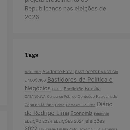
Republicanos nas eleições de
2026
Tags
Acidente Fatal
Acidente
BASTIDORES DA NOTÍCIA
Bastidores da Política e
E NEGÓCIOS
Negócios
Brasília
Brasileirão
Br-153
Concurso Público
Conteúdo Patrocinado
CATANDUVA
Diário
Copa do Mundo
Crime
Crime em Rio Preto
do Rodrigo Lima
Economia
Educação
eleições
ELEIÇÃO 2024
ELEIÇÕES 2024
2022
Em Brasília
Em Rio Preto
Governo Lula
Há vagas