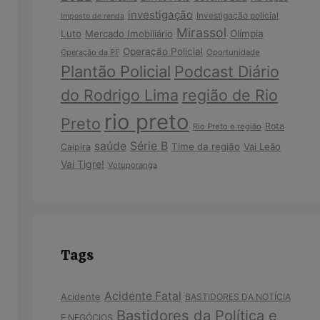
investigação
Investigação policial
Imposto de renda
Mirassol
Luto
Mercado Imobiliário
Olímpia
Operação Policial
Operação da PF
Oportunidade
Plantão Policial
Podcast Diário
do Rodrigo Lima
região de Rio
rio preto
Preto
Rota
Rio Preto e região
Série B
saúde
Time da região
Vai Leão
Caipira
Vai Tigre!
Votuporanga
Tags
Acidente Fatal
Acidente
BASTIDORES DA NOTÍCIA
Bastidores da Política e
E NEGÓCIOS