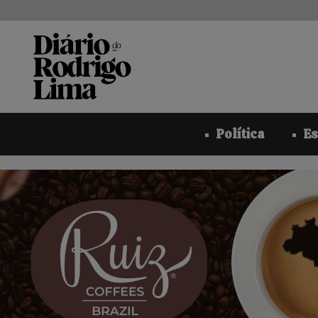
Pular
para
o
conteúdo
Política
Es