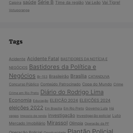
Série B
saúde
Vai Tigre!
Time da região
Vai Leão
Caipira
Votuporanga
Tags
Acidente Fatal
Acidente
BASTIDORES DA NOTÍCIA E
Bastidores da Política e
NEGÓCIOS
Negócios
Brasília
Brasileirão
Br-153
CATANDUVA
Copa do Mundo
Concurso Público
Conteúdo Patrocinado
Crime
Diário do Rodrigo Lima
Crime em Rio Preto
Economia
ELEIÇÃO 2024
ELEIÇÕES 2024
Educação
eleições 2022
Em Brasília
Em Rio Preto
Governo Lula
Há
investigação
Luto
Investigação policial
vagas
Imposto de renda
Mirassol
Mercado Imobiliário
Olímpia
Operação da PF
Plantão Policial
Operação Policial
Oportunidade