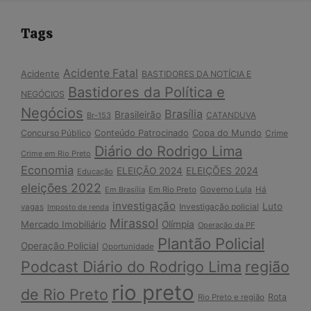
Tags
Acidente Fatal
Acidente
BASTIDORES DA NOTÍCIA E
Bastidores da Política e
NEGÓCIOS
Negócios
Brasília
Brasileirão
Br-153
CATANDUVA
Copa do Mundo
Concurso Público
Conteúdo Patrocinado
Crime
Diário do Rodrigo Lima
Crime em Rio Preto
Economia
ELEIÇÃO 2024
ELEIÇÕES 2024
Educação
eleições 2022
Em Brasília
Em Rio Preto
Governo Lula
Há
investigação
Luto
Investigação policial
vagas
Imposto de renda
Mirassol
Mercado Imobiliário
Olímpia
Operação da PF
Plantão Policial
Operação Policial
Oportunidade
Podcast Diário do Rodrigo Lima
região
rio preto
de Rio Preto
Rota
Rio Preto e região