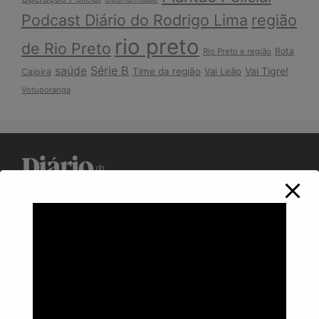
Podcast Diário do Rodrigo Lima
região
rio preto
de Rio Preto
Rota
Rio Preto e região
Série B
saúde
Vai Tigre!
Time da região
Vai Leão
Caipira
Votuporanga
Política de Privacidade
Informações