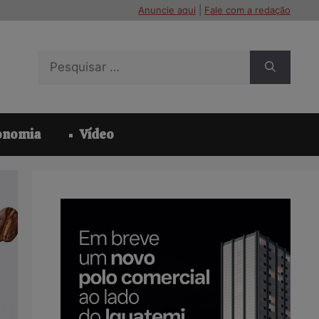
Anuncie aqui
|
Fale com a redação
Pesquisar
por:
onomia
Vídeo