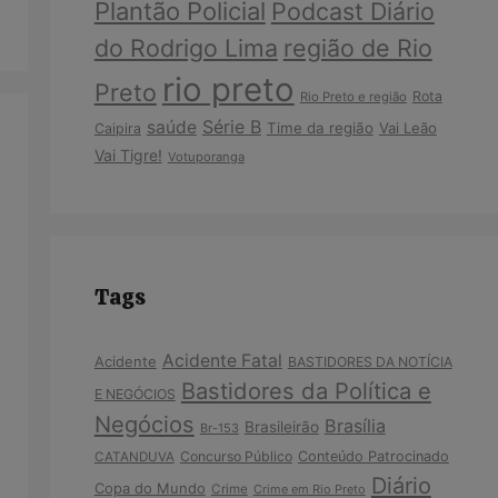
Plantão Policial
Podcast Diário
do Rodrigo Lima
região de Rio
rio preto
Preto
Rota
Rio Preto e região
Série B
saúde
Time da região
Vai Leão
Caipira
Vai Tigre!
Votuporanga
Tags
Acidente Fatal
Acidente
BASTIDORES DA NOTÍCIA
Bastidores da Política e
E NEGÓCIOS
Negócios
Brasília
Brasileirão
Br-153
Concurso Público
Conteúdo Patrocinado
CATANDUVA
Diário
Copa do Mundo
Crime
Crime em Rio Preto