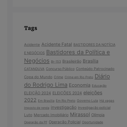
Tags
Acidente Fatal
Acidente
BASTIDORES DA NOTÍCIA
Bastidores da Política e
E NEGÓCIOS
Negócios
Brasília
Brasileirão
Br-153
Concurso Público
Conteúdo Patrocinado
CATANDUVA
Diário
Copa do Mundo
Crime
Crime em Rio Preto
do Rodrigo Lima
Economia
Educação
eleições
ELEIÇÃO 2024
ELEIÇÕES 2024
2022
Em Brasília
Em Rio Preto
Governo Lula
Há vagas
investigação
Investigação policial
Imposto de renda
Mirassol
Luto
Mercado Imobiliário
Olímpia
Operação Policial
Operação da PF
Oportunidade