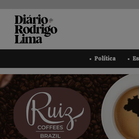
Pular
para
o
conteúdo
Política
Es