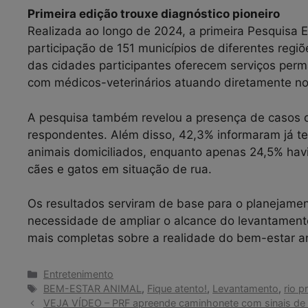
Primeira edição trouxe diagnóstico pioneiro
Realizada ao longo de 2024, a primeira Pesquisa
participação de 151 municípios de diferentes regi
das cidades participantes oferecem serviços per
com médicos-veterinários atuando diretamente no
A pesquisa também revelou a presença de casos 
respondentes. Além disso, 42,3% informaram já te
animais domiciliados, enquanto apenas 24,5% hav
cães e gatos em situação de rua.
Os resultados serviram de base para o planejament
necessidade de ampliar o alcance do levantament
mais completas sobre a realidade do bem-estar an
Categorias
Entretenimento
Tags
BEM-ESTAR ANIMAL
,
Fique atento!
,
Levantamento
,
rio p
VEJA VÍDEO – PRF apreende caminhonete com sinais de 