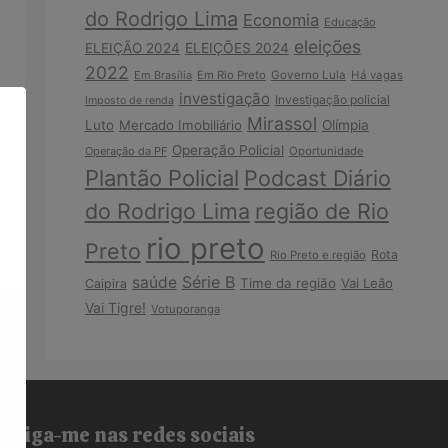
do Rodrigo Lima
Economia
Educação
eleições
ELEIÇÃO 2024
ELEIÇÕES 2024
2022
Em Brasília
Em Rio Preto
Governo Lula
Há vagas
investigação
Investigação policial
Imposto de renda
Mirassol
Luto
Mercado Imobiliário
Olímpia
Operação Policial
Operação da PF
Oportunidade
Plantão Policial
Podcast Diário
do Rodrigo Lima
região de Rio
rio preto
Preto
Rota
Rio Preto e região
Série B
saúde
Time da região
Vai Leão
Caipira
Vai Tigre!
Votuporanga
Siga-me nas redes sociais