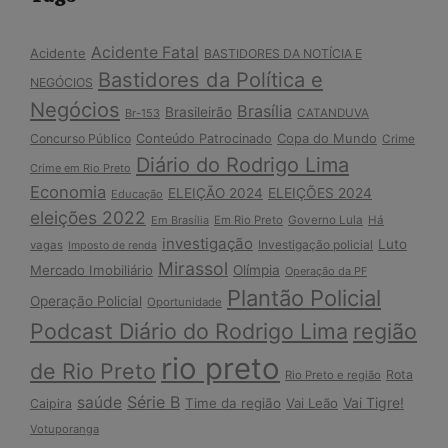
Acidente Fatal
Acidente
BASTIDORES DA NOTÍCIA E
Bastidores da Política e
NEGÓCIOS
Negócios
Brasília
Brasileirão
Br-153
CATANDUVA
Copa do Mundo
Concurso Público
Conteúdo Patrocinado
Crime
Diário do Rodrigo Lima
Crime em Rio Preto
Economia
ELEIÇÃO 2024
ELEIÇÕES 2024
Educação
eleições 2022
Em Brasília
Em Rio Preto
Governo Lula
Há
investigação
Luto
Investigação policial
vagas
Imposto de renda
Mirassol
Mercado Imobiliário
Olímpia
Operação da PF
Plantão Policial
Operação Policial
Oportunidade
Podcast Diário do Rodrigo Lima
região
rio preto
de Rio Preto
Rota
Rio Preto e região
Série B
saúde
Vai Tigre!
Time da região
Vai Leão
Caipira
Votuporanga