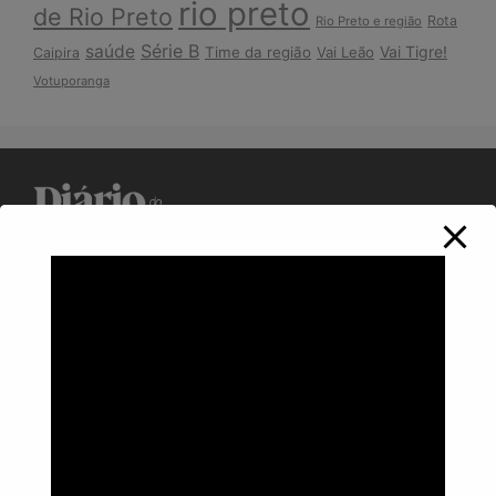
rio preto
de Rio Preto
Rota
Rio Preto e região
Série B
saúde
Vai Tigre!
Time da região
Vai Leão
Caipira
Votuporanga
Política de Privacidade
Informações
Anuncie aqui
Fale conosco