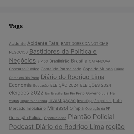
Tags
Acidente Fatal
Acidente
BASTIDORES DA NOTÍCIA E
Bastidores da Política e
NEGÓCIOS
Negócios
Brasília
Brasileirão
Br-153
CATANDUVA
Copa do Mundo
Concurso Público
Conteúdo Patrocinado
Crime
Diário do Rodrigo Lima
Crime em Rio Preto
Economia
ELEIÇÃO 2024
ELEIÇÕES 2024
Educação
eleições 2022
Em Brasília
Em Rio Preto
Governo Lula
Há
investigação
Luto
Investigação policial
vagas
Imposto de renda
Mirassol
Mercado Imobiliário
Olímpia
Operação da PF
Plantão Policial
Operação Policial
Oportunidade
Podcast Diário do Rodrigo Lima
região