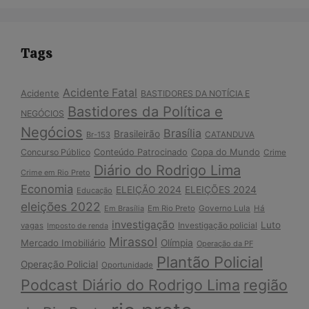
Tags
Acidente Fatal
Acidente
BASTIDORES DA NOTÍCIA E
Bastidores da Política e
NEGÓCIOS
Negócios
Brasília
Brasileirão
Br-153
CATANDUVA
Copa do Mundo
Concurso Público
Conteúdo Patrocinado
Crime
Diário do Rodrigo Lima
Crime em Rio Preto
Economia
ELEIÇÃO 2024
ELEIÇÕES 2024
Educação
eleições 2022
Em Brasília
Em Rio Preto
Governo Lula
Há
investigação
Luto
Investigação policial
vagas
Imposto de renda
Mirassol
Mercado Imobiliário
Olímpia
Operação da PF
Plantão Policial
Operação Policial
Oportunidade
Podcast Diário do Rodrigo Lima
região