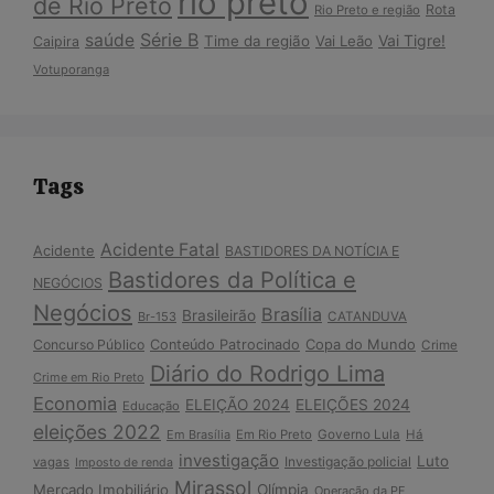
rio preto
de Rio Preto
Rota
Rio Preto e região
Série B
saúde
Vai Tigre!
Time da região
Vai Leão
Caipira
Votuporanga
Tags
Acidente Fatal
Acidente
BASTIDORES DA NOTÍCIA E
Bastidores da Política e
NEGÓCIOS
Negócios
Brasília
Brasileirão
Br-153
CATANDUVA
Copa do Mundo
Concurso Público
Conteúdo Patrocinado
Crime
Diário do Rodrigo Lima
Crime em Rio Preto
Economia
ELEIÇÃO 2024
ELEIÇÕES 2024
Educação
eleições 2022
Em Brasília
Em Rio Preto
Governo Lula
Há
investigação
Luto
Investigação policial
vagas
Imposto de renda
Mirassol
Mercado Imobiliário
Olímpia
Operação da PF