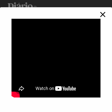
Política de Privacidade
Informações
Anuncie aqui
Fale conosco
rodrigolimajornalista1978@gmail.com
WhatsApp: (17) 99268-0565
Siga-me nas redes sociais