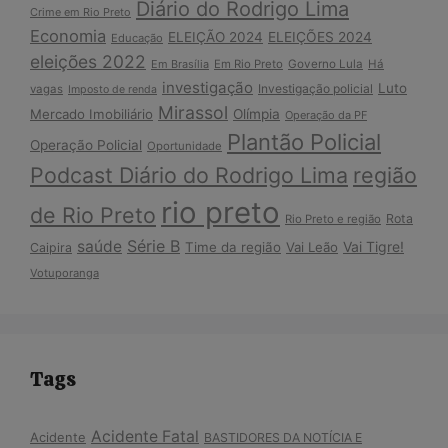
Diário do Rodrigo Lima
Crime em Rio Preto
Economia
ELEIÇÃO 2024
ELEIÇÕES 2024
Educação
eleições 2022
Em Brasília
Em Rio Preto
Governo Lula
Há
investigação
Luto
Investigação policial
vagas
Imposto de renda
Mirassol
Mercado Imobiliário
Olímpia
Operação da PF
Plantão Policial
Operação Policial
Oportunidade
Podcast Diário do Rodrigo Lima
região
rio preto
de Rio Preto
Rota
Rio Preto e região
Série B
saúde
Vai Tigre!
Time da região
Vai Leão
Caipira
Votuporanga
Tags
Acidente Fatal
Acidente
BASTIDORES DA NOTÍCIA E