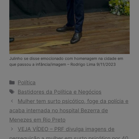
Julinho se disse emocionado com homenagem na cidade em
que passou a infância/imagem – Rodrigo Lima 9/11/2023
Categorias
Política
Tags
Bastidores da Política e Negócios
Mulher tem surto psicótico, foge da polícia e
acaba internada no hospital Bezerra de
Menezes em Rio Preto
VEJA VÍDEO – PRF divulga imagens de
perseguição a mulher em surto psicótico por 40