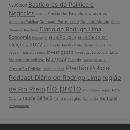
Bastidores da Política e
NEGÓCIOS
Negócios
Brasília
Brasileirão
Br-153
CATANDUVA
Copa do Mundo
Concurso Público
Conteúdo Patrocinado
Crime
Diário do Rodrigo Lima
Crime em Rio Preto
Economia
ELEIÇÃO 2024
ELEIÇÕES 2024
Educação
eleições 2022
Em Brasília
Em Rio Preto
Governo Lula
Há
investigação
Luto
Investigação policial
vagas
Imposto de renda
Mirassol
Mercado Imobiliário
Olímpia
Operação da PF
Plantão Policial
Operação Policial
Oportunidade
Podcast Diário do Rodrigo Lima
região
rio preto
de Rio Preto
Rota
Rio Preto e região
Série B
saúde
Vai Tigre!
Time da região
Vai Leão
Caipira
Votuporanga