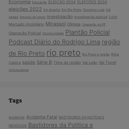
Economia
ELEIÇÃO 2024
ELEIÇÕES 2024
Educação
eleições 2022
Em Brasília
Em Rio Preto
Governo Lula
Há
investigação
Luto
Investigação policial
vagas
Imposto de renda
Mirassol
Mercado Imobiliário
Olímpia
Operação da PF
Plantão Policial
Operação Policial
Oportunidade
Podcast Diário do Rodrigo Lima
região
rio preto
de Rio Preto
Rota
Rio Preto e região
Série B
saúde
Vai Tigre!
Time da região
Vai Leão
Caipira
Votuporanga
Tags
Acidente Fatal
Acidente
BASTIDORES DA NOTÍCIA E
Bastidores da Política e
NEGÓCIOS