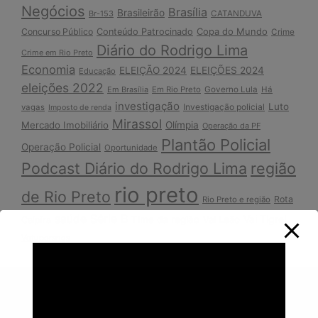
Negócios
Brasília
Brasileirão
Br-153
CATANDUVA
Copa do Mundo
Concurso Público
Conteúdo Patrocinado
Crime
Diário do Rodrigo Lima
Crime em Rio Preto
Economia
ELEIÇÃO 2024
ELEIÇÕES 2024
Educação
eleições 2022
Em Brasília
Em Rio Preto
Governo Lula
Há
investigação
Luto
Investigação policial
vagas
Imposto de renda
Mirassol
Mercado Imobiliário
Olímpia
Operação da PF
Plantão Policial
Operação Policial
Oportunidade
Podcast Diário do Rodrigo Lima
região
rio preto
de Rio Preto
Rota
Rio Preto e região
Série B
saúde
Vai Tigre!
Time da região
Vai Leão
Caipira
Votuporanga