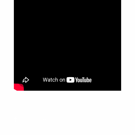
Política de Privacidade
Informações
Anuncie aqui
Fale conosco
rodrigolimajornalista1978@gmail.com
WhatsApp: (17) 99268-0565
Siga-me nas redes sociais