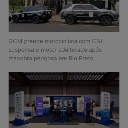
GCM prende motociclista com CNH
suspensa e motor adulterado após
manobra perigosa em Rio Preto