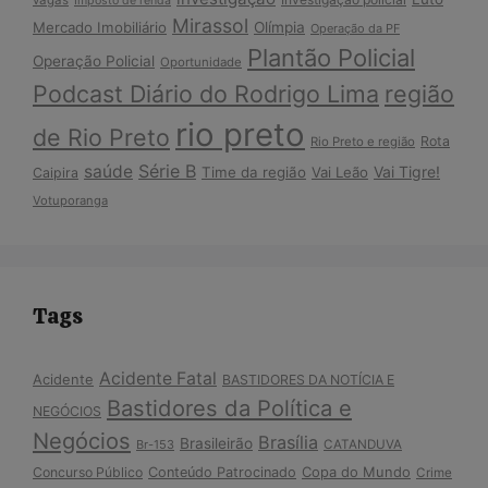
Imposto de renda
Mirassol
Mercado Imobiliário
Olímpia
Operação da PF
Plantão Policial
Operação Policial
Oportunidade
Podcast Diário do Rodrigo Lima
região
rio preto
de Rio Preto
Rota
Rio Preto e região
Série B
saúde
Vai Tigre!
Time da região
Vai Leão
Caipira
Votuporanga
Tags
Acidente Fatal
Acidente
BASTIDORES DA NOTÍCIA E
Bastidores da Política e
NEGÓCIOS
Negócios
Brasília
Brasileirão
Br-153
CATANDUVA
Copa do Mundo
Concurso Público
Conteúdo Patrocinado
Crime