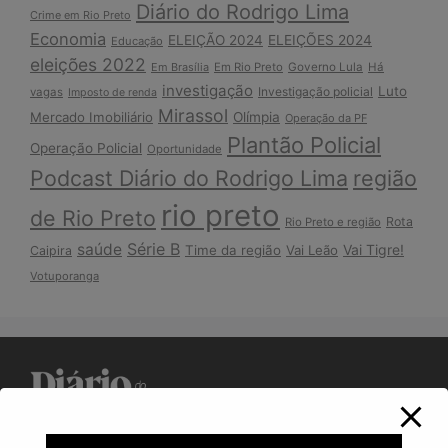
Diário do Rodrigo Lima
Crime em Rio Preto
Economia
ELEIÇÃO 2024
ELEIÇÕES 2024
Educação
eleições 2022
Em Brasília
Em Rio Preto
Governo Lula
Há
investigação
Luto
Investigação policial
vagas
Imposto de renda
Mirassol
Mercado Imobiliário
Olímpia
Operação da PF
Plantão Policial
Operação Policial
Oportunidade
Podcast Diário do Rodrigo Lima
região
rio preto
de Rio Preto
Rota
Rio Preto e região
Série B
saúde
Vai Tigre!
Time da região
Vai Leão
Caipira
Votuporanga