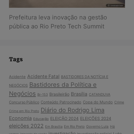
Prefeitura leva inovação na gestão
pública ao Rio Preto Tech Summit
Tags
Acidente Fatal
Acidente
BASTIDORES DA NOTÍCIA E
Bastidores da Política e
NEGÓCIOS
Negócios
Brasília
Brasileirão
Br-153
CATANDUVA
Copa do Mundo
Concurso Público
Conteúdo Patrocinado
Crime
Diário do Rodrigo Lima
Crime em Rio Preto
Economia
ELEIÇÃO 2024
ELEIÇÕES 2024
Educação
eleições 2022
Em Brasília
Em Rio Preto
Governo Lula
Há
investigação
Luto
Investigação policial
vagas