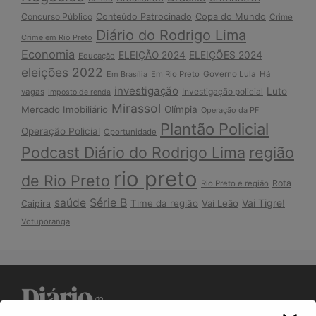
Copa do Mundo
Concurso Público
Conteúdo Patrocinado
Crime
Diário do Rodrigo Lima
Crime em Rio Preto
Economia
ELEIÇÃO 2024
ELEIÇÕES 2024
Educação
eleições 2022
Em Brasília
Em Rio Preto
Governo Lula
Há
investigação
Luto
Investigação policial
vagas
Imposto de renda
Mirassol
Mercado Imobiliário
Olímpia
Operação da PF
Plantão Policial
Operação Policial
Oportunidade
Podcast Diário do Rodrigo Lima
região
rio preto
de Rio Preto
Rota
Rio Preto e região
Série B
saúde
Vai Tigre!
Time da região
Vai Leão
Caipira
Votuporanga