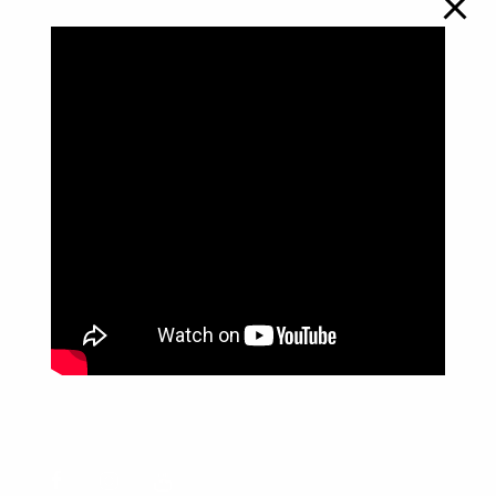
Política de Privacidade
Informações
Anuncie aqui
Fale conosco
rodrigolimajornalista1978@gmail.com
WhatsApp: (17) 99268-0565
Siga-me nas redes sociais