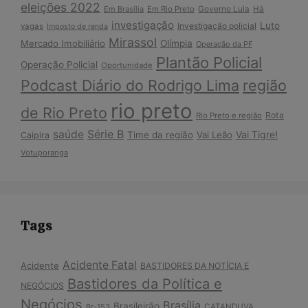
eleições 2022
Em Brasília
Em Rio Preto
Governo Lula
Há
investigação
Luto
Investigação policial
vagas
Imposto de renda
Mirassol
Mercado Imobiliário
Olímpia
Operação da PF
Plantão Policial
Operação Policial
Oportunidade
Podcast Diário do Rodrigo Lima
região
rio preto
de Rio Preto
Rota
Rio Preto e região
Série B
saúde
Vai Tigre!
Time da região
Vai Leão
Caipira
Votuporanga
Tags
Acidente Fatal
Acidente
BASTIDORES DA NOTÍCIA E
Bastidores da Política e
NEGÓCIOS
Negócios
Brasília
Brasileirão
Br-153
CATANDUVA