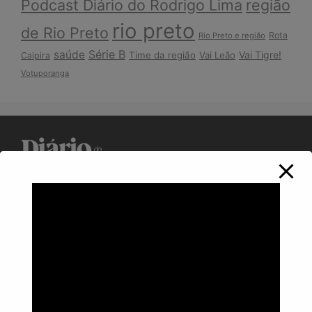
Podcast Diário do Rodrigo Lima
região
rio preto
de Rio Preto
Rota
Rio Preto e região
Série B
saúde
Vai Tigre!
Time da região
Vai Leão
Caipira
Votuporanga
Política de Privacidade
Informações