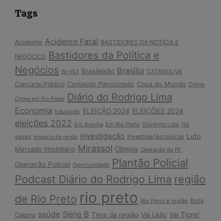
Tags
Acidente Fatal
Acidente
BASTIDORES DA NOTÍCIA E
Bastidores da Política e
NEGÓCIOS
Negócios
Brasília
Brasileirão
Br-153
CATANDUVA
Copa do Mundo
Concurso Público
Conteúdo Patrocinado
Crime
Diário do Rodrigo Lima
Crime em Rio Preto
Economia
ELEIÇÃO 2024
ELEIÇÕES 2024
Educação
eleições 2022
Em Brasília
Em Rio Preto
Governo Lula
Há
investigação
Luto
Investigação policial
vagas
Imposto de renda
Mirassol
Mercado Imobiliário
Olímpia
Operação da PF
Plantão Policial
Operação Policial
Oportunidade
Podcast Diário do Rodrigo Lima
região
rio preto
de Rio Preto
Rota
Rio Preto e região
Série B
saúde
Vai Tigre!
Time da região
Vai Leão
Caipira