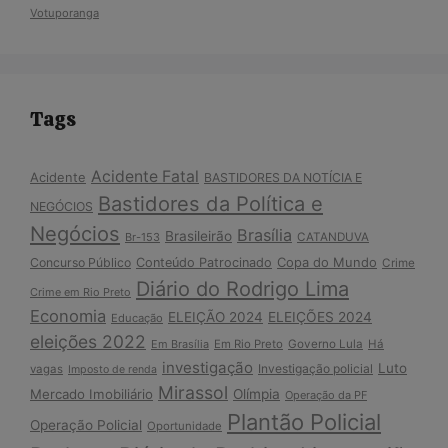
Votuporanga
Tags
Acidente Fatal
Acidente
BASTIDORES DA NOTÍCIA E
Bastidores da Política e
NEGÓCIOS
Negócios
Brasília
Brasileirão
Br-153
CATANDUVA
Copa do Mundo
Concurso Público
Conteúdo Patrocinado
Crime
Diário do Rodrigo Lima
Crime em Rio Preto
Economia
ELEIÇÃO 2024
ELEIÇÕES 2024
Educação
eleições 2022
Em Brasília
Em Rio Preto
Governo Lula
Há
investigação
Luto
Investigação policial
vagas
Imposto de renda
Mirassol
Mercado Imobiliário
Olímpia
Operação da PF
Plantão Policial
Operação Policial
Oportunidade