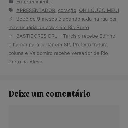
Categorias
Entretenimento
Tags
APRESENTADOR
,
coração
,
OH LOUCO MEU!
Bebê de 9 meses é abandonada na rua por
mãe usuária de crack em Rio Preto
BASTIDORES DRL – Tarcísio recebe Edinho
e Itamar para jantar em SP; Prefeito fratura
coluna e Valdomiro recebe vereador de Rio
Preto na Alesp
Deixe um comentário
Comentário