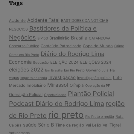
Tags
Acidente Fatal
Acidente
BASTIDORES DA NOTÍCIA E
Bastidores da Política e
NEGÓCIOS
Negócios
Brasília
Brasileirão
Br-153
CATANDUVA
Copa do Mundo
Concurso Público
Conteúdo Patrocinado
Crime
Diário do Rodrigo Lima
Crime em Rio Preto
Economia
ELEIÇÃO 2024
ELEIÇÕES 2024
Educação
eleições 2022
Em Brasília
Em Rio Preto
Governo Lula
Há
investigação
Luto
Investigação policial
vagas
Imposto de renda
Mirassol
Mercado Imobiliário
Olímpia
Operação da PF
Plantão Policial
Operação Policial
Oportunidade
Podcast Diário do Rodrigo Lima
região
rio preto
de Rio Preto
Rota
Rio Preto e região
Série B
saúde
Vai Tigre!
Time da região
Vai Leão
Caipira
Votuporanga