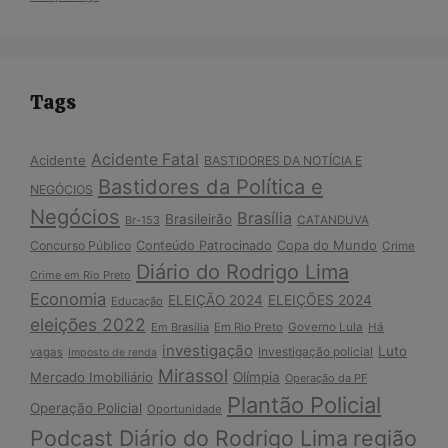
Tags
Acidente Fatal
Acidente
BASTIDORES DA NOTÍCIA E
Bastidores da Política e
NEGÓCIOS
Negócios
Brasília
Brasileirão
Br-153
CATANDUVA
Copa do Mundo
Concurso Público
Conteúdo Patrocinado
Crime
Diário do Rodrigo Lima
Crime em Rio Preto
Economia
ELEIÇÃO 2024
ELEIÇÕES 2024
Educação
eleições 2022
Em Brasília
Em Rio Preto
Governo Lula
Há
investigação
Luto
Investigação policial
vagas
Imposto de renda
Mirassol
Mercado Imobiliário
Olímpia
Operação da PF
Plantão Policial
Operação Policial
Oportunidade
Podcast Diário do Rodrigo Lima
região