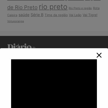
rio preto
de Rio Preto
Rota
Rio Preto e região
Série B
saúde
Vai Tigre!
Time da região
Vai Leão
Caipira
Votuporanga
Política de Privacidade
Informações
Anuncie aqui
Fale conosco