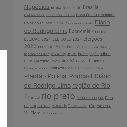
Negócios
Brasília
Brasileirão
Br-153
Concurso Público
Conteúdo Patrocinado
CATANDUVA
Diário
Copa do Mundo
Crime
Crime em Rio Preto
do Rodrigo Lima
Economia
Educação
eleições
ELEIÇÃO 2024
ELEIÇÕES 2024
2022
Em Brasília
Em Rio Preto
Governo Lula
Há vagas
investigação
Investigação policial
Imposto de renda
Mirassol
Luto
Mercado Imobiliário
Olímpia
Operação Policial
Operação da PF
Oportunidade
Plantão Policial
Podcast Diário
do Rodrigo Lima
região de Rio
rio preto
Preto
Rota
Rio Preto e região
Série B
saúde
Time da região
Vai Leão
Caipira
Vai Tigre!
Votuporanga