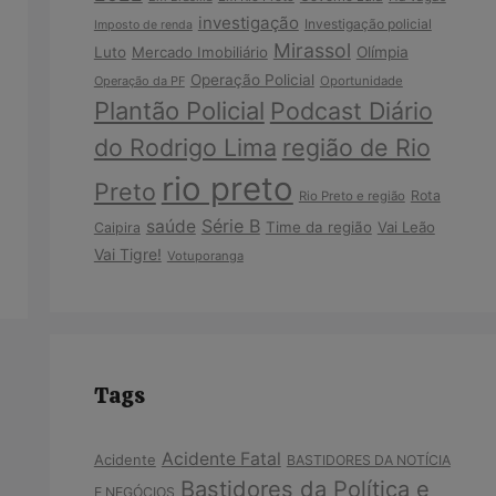
investigação
Investigação policial
Imposto de renda
Mirassol
Luto
Mercado Imobiliário
Olímpia
Operação Policial
Operação da PF
Oportunidade
Plantão Policial
Podcast Diário
do Rodrigo Lima
região de Rio
rio preto
Preto
Rota
Rio Preto e região
Série B
saúde
Time da região
Vai Leão
Caipira
Vai Tigre!
Votuporanga
Tags
Acidente Fatal
Acidente
BASTIDORES DA NOTÍCIA
Bastidores da Política e
E NEGÓCIOS