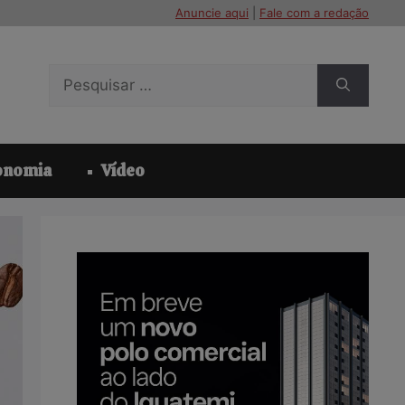
Anuncie aqui
|
Fale com a redação
Pesquisar
por:
onomia
Vídeo