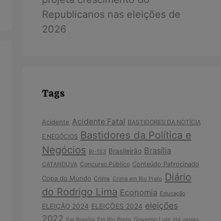
Republicanos nas eleições de
2026
Tags
Acidente Fatal
Acidente
BASTIDORES DA NOTÍCIA
Bastidores da Política e
E NEGÓCIOS
Negócios
Brasília
Brasileirão
Br-153
Concurso Público
Conteúdo Patrocinado
CATANDUVA
Diário
Copa do Mundo
Crime
Crime em Rio Preto
do Rodrigo Lima
Economia
Educação
eleições
ELEIÇÃO 2024
ELEIÇÕES 2024
2022
Em Brasília
Em Rio Preto
Governo Lula
Há vagas