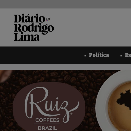
Pular
para
o
conteúdo
Política
Es