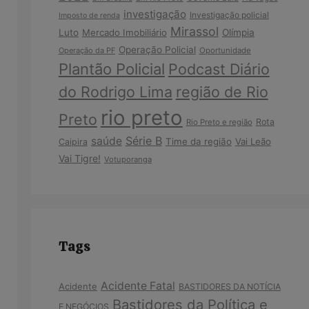
investigação
Investigação policial
Imposto de renda
Mirassol
Luto
Mercado Imobiliário
Olímpia
Operação Policial
Operação da PF
Oportunidade
Plantão Policial
Podcast Diário
do Rodrigo Lima
região de Rio
rio preto
Preto
Rota
Rio Preto e região
Série B
saúde
Time da região
Vai Leão
Caipira
Vai Tigre!
Votuporanga
Tags
Acidente Fatal
Acidente
BASTIDORES DA NOTÍCIA
Bastidores da Política e
E NEGÓCIOS