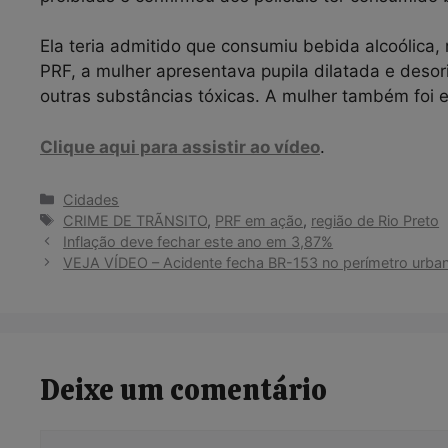
Ela teria admitido que consumiu bebida alcoólica
PRF, a mulher apresentava pupila dilatada e deso
outras substâncias tóxicas. A mulher também foi
Clique aqui para assistir ao vídeo
.
Categorias
Cidades
Tags
CRIME DE TRÃNSITO
,
PRF em ação
,
região de Rio Preto
Inflação deve fechar este ano em 3,87%
VEJA VÍDEO – Acidente fecha BR-153 no perímetro urbano
Deixe um comentário
Comentário