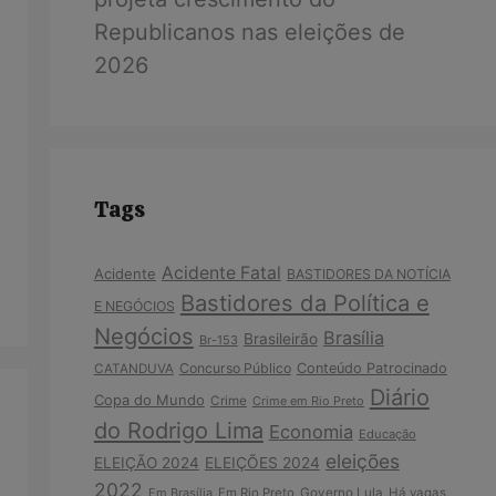
Republicanos nas eleições de
2026
Tags
Acidente Fatal
Acidente
BASTIDORES DA NOTÍCIA
Bastidores da Política e
E NEGÓCIOS
Negócios
Brasília
Brasileirão
Br-153
Concurso Público
Conteúdo Patrocinado
CATANDUVA
Diário
Copa do Mundo
Crime
Crime em Rio Preto
do Rodrigo Lima
Economia
Educação
eleições
ELEIÇÃO 2024
ELEIÇÕES 2024
2022
Em Brasília
Em Rio Preto
Governo Lula
Há vagas