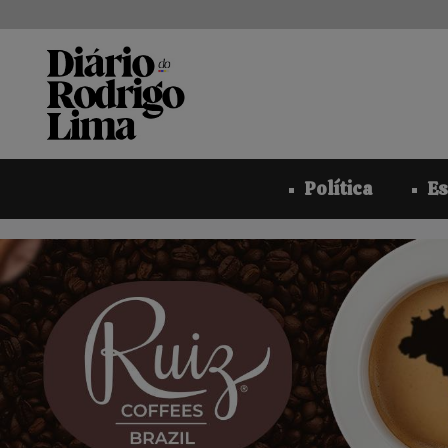
Pular
para
o
conteúdo
Política
Es