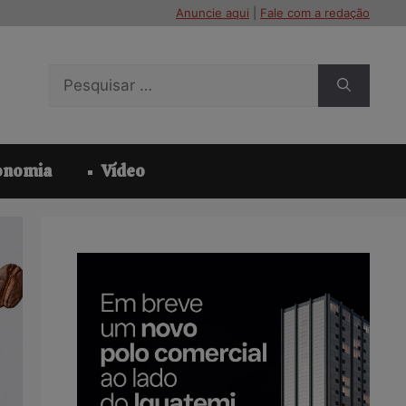
Anuncie aqui
|
Fale com a redação
Pesquisar
por:
onomia
Vídeo