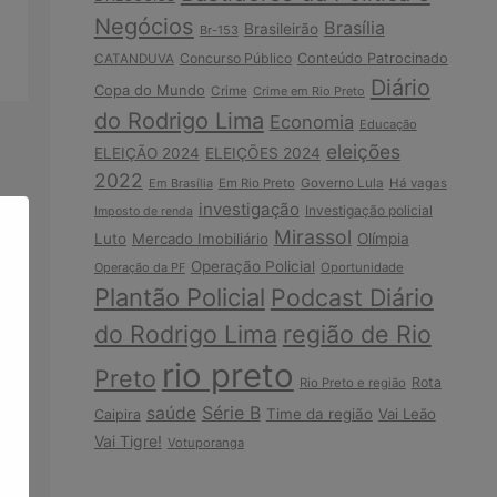
Negócios
Brasília
Brasileirão
Br-153
Concurso Público
Conteúdo Patrocinado
CATANDUVA
Diário
Copa do Mundo
Crime
Crime em Rio Preto
do Rodrigo Lima
Economia
Educação
eleições
ELEIÇÃO 2024
ELEIÇÕES 2024
2022
Em Brasília
Em Rio Preto
Governo Lula
Há vagas
investigação
Investigação policial
Imposto de renda
Mirassol
Luto
Mercado Imobiliário
Olímpia
Operação Policial
Operação da PF
Oportunidade
Plantão Policial
Podcast Diário
do Rodrigo Lima
região de Rio
rio preto
Preto
Rota
Rio Preto e região
Série B
saúde
Time da região
Vai Leão
Caipira
Vai Tigre!
Votuporanga