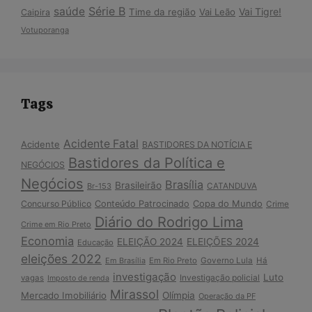
Série B
saúde
Vai Tigre!
Time da região
Vai Leão
Caipira
Votuporanga
Tags
Acidente Fatal
Acidente
BASTIDORES DA NOTÍCIA E
Bastidores da Política e
NEGÓCIOS
Negócios
Brasília
Brasileirão
Br-153
CATANDUVA
Copa do Mundo
Concurso Público
Conteúdo Patrocinado
Crime
Diário do Rodrigo Lima
Crime em Rio Preto
Economia
ELEIÇÃO 2024
ELEIÇÕES 2024
Educação
eleições 2022
Em Brasília
Em Rio Preto
Governo Lula
Há
investigação
Luto
Investigação policial
vagas
Imposto de renda
Mirassol
Mercado Imobiliário
Olímpia
Operação da PF