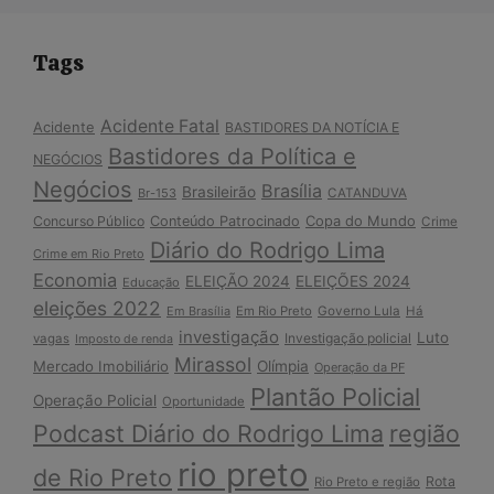
Tags
Acidente Fatal
Acidente
BASTIDORES DA NOTÍCIA E
Bastidores da Política e
NEGÓCIOS
Negócios
Brasília
Brasileirão
Br-153
CATANDUVA
Copa do Mundo
Concurso Público
Conteúdo Patrocinado
Crime
Diário do Rodrigo Lima
Crime em Rio Preto
Economia
ELEIÇÃO 2024
ELEIÇÕES 2024
Educação
eleições 2022
Em Brasília
Em Rio Preto
Governo Lula
Há
investigação
Luto
Investigação policial
vagas
Imposto de renda
Mirassol
Mercado Imobiliário
Olímpia
Operação da PF
Plantão Policial
Operação Policial
Oportunidade
Podcast Diário do Rodrigo Lima
região
rio preto
de Rio Preto
Rota
Rio Preto e região