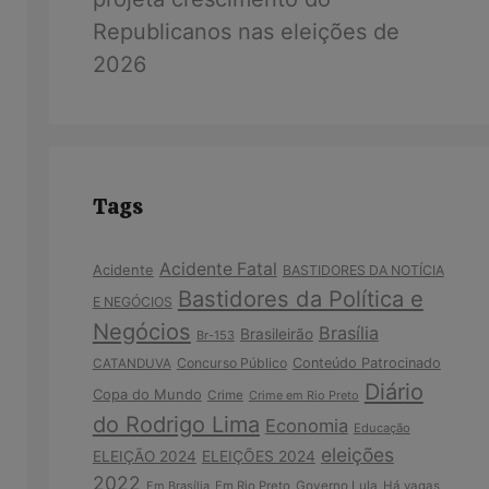
Republicanos nas eleições de
2026
Tags
Acidente Fatal
Acidente
BASTIDORES DA NOTÍCIA
Bastidores da Política e
E NEGÓCIOS
Negócios
Brasília
Brasileirão
Br-153
Concurso Público
Conteúdo Patrocinado
CATANDUVA
Diário
Copa do Mundo
Crime
Crime em Rio Preto
do Rodrigo Lima
Economia
Educação
eleições
ELEIÇÃO 2024
ELEIÇÕES 2024
2022
Em Brasília
Em Rio Preto
Governo Lula
Há vagas