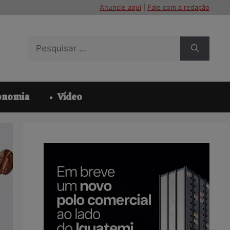
Anuncie aqui
|
Fale com a redação
Pesquisar
por:
onomia
Vídeo