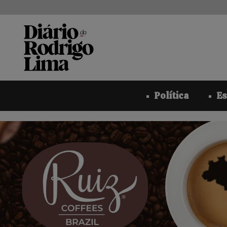
Pular
para
o
conteúdo
Política
Es