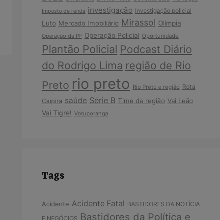
investigação
Investigação policial
Imposto de renda
Mirassol
Luto
Mercado Imobiliário
Olímpia
Operação Policial
Operação da PF
Oportunidade
Plantão Policial
Podcast Diário
do Rodrigo Lima
região de Rio
rio preto
Preto
Rota
Rio Preto e região
Série B
saúde
Time da região
Vai Leão
Caipira
Vai Tigre!
Votuporanga
Tags
Acidente Fatal
Acidente
BASTIDORES DA NOTÍCIA
Bastidores da Política e
E NEGÓCIOS