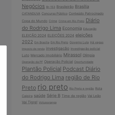
Negócios
Brasília
Brasileirão
Br-153
Concurso Público
Conteúdo Patrocinado
CATANDUVA
Diário
Copa do Mundo
Crime
Crime em Rio Preto
do Rodrigo Lima
Economia
Educação
eleições
ELEIÇÃO 2024
ELEIÇÕES 2024
2022
Em Brasília
Em Rio Preto
Governo Lula
Há vagas
investigação
Investigação policial
Imposto de renda
Mirassol
Luto
Mercado Imobiliário
Olímpia
Operação Policial
Operação da PF
Oportunidade
Plantão Policial
Podcast Diário
do Rodrigo Lima
região de Rio
rio preto
Preto
Rota
Rio Preto e região
Série B
saúde
Time da região
Vai Leão
Caipira
Vai Tigre!
Votuporanga