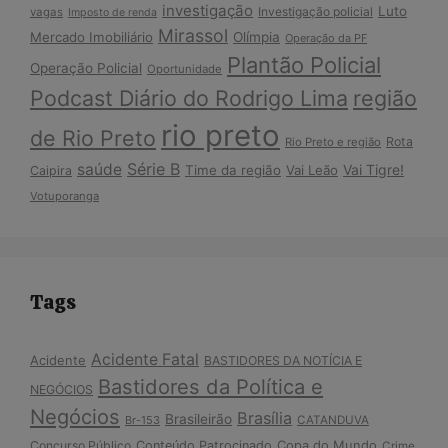
investigação
Luto
Investigação policial
vagas
Imposto de renda
Mirassol
Mercado Imobiliário
Olímpia
Operação da PF
Plantão Policial
Operação Policial
Oportunidade
Podcast Diário do Rodrigo Lima
região
rio preto
de Rio Preto
Rota
Rio Preto e região
Série B
saúde
Vai Tigre!
Time da região
Vai Leão
Caipira
Votuporanga
Tags
Acidente Fatal
Acidente
BASTIDORES DA NOTÍCIA E
Bastidores da Política e
NEGÓCIOS
Negócios
Brasília
Brasileirão
Br-153
CATANDUVA
Copa do Mundo
Concurso Público
Conteúdo Patrocinado
Crime