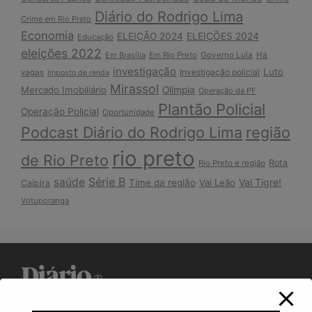
Diário do Rodrigo Lima
Crime em Rio Preto
Economia
ELEIÇÃO 2024
ELEIÇÕES 2024
Educação
eleições 2022
Em Brasília
Em Rio Preto
Governo Lula
Há
investigação
Luto
Investigação policial
vagas
Imposto de renda
Mirassol
Mercado Imobiliário
Olímpia
Operação da PF
Plantão Policial
Operação Policial
Oportunidade
Podcast Diário do Rodrigo Lima
região
rio preto
de Rio Preto
Rota
Rio Preto e região
Série B
saúde
Vai Tigre!
Time da região
Vai Leão
Caipira
Votuporanga