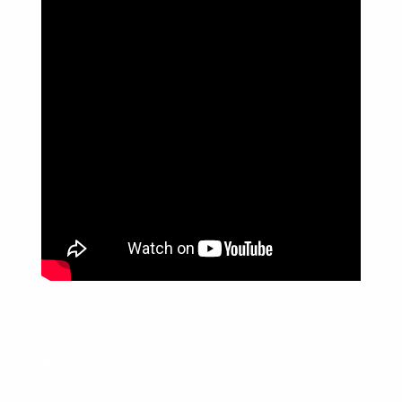
Política de Privacidade
Informações
Anuncie aqui
Fale conosco
rodrigolimajornalista1978@gmail.com
WhatsApp: (17) 99268-0565
Siga-me nas redes sociais