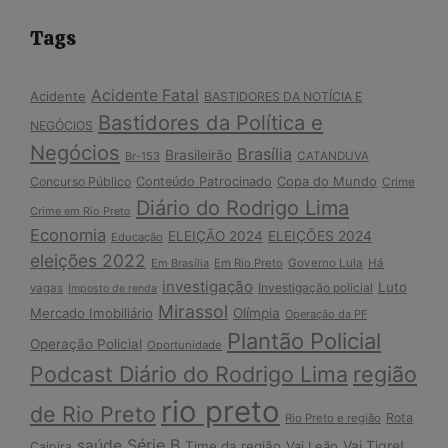
Tags
Acidente Fatal
Acidente
BASTIDORES DA NOTÍCIA E
Bastidores da Política e
NEGÓCIOS
Negócios
Brasília
Brasileirão
Br-153
CATANDUVA
Copa do Mundo
Concurso Público
Conteúdo Patrocinado
Crime
Diário do Rodrigo Lima
Crime em Rio Preto
Economia
ELEIÇÃO 2024
ELEIÇÕES 2024
Educação
eleições 2022
Em Brasília
Em Rio Preto
Governo Lula
Há
investigação
Luto
Investigação policial
vagas
Imposto de renda
Mirassol
Mercado Imobiliário
Olímpia
Operação da PF
Plantão Policial
Operação Policial
Oportunidade
Podcast Diário do Rodrigo Lima
região
rio preto
de Rio Preto
Rota
Rio Preto e região
Série B
saúde
Vai Tigre!
Time da região
Vai Leão
Caipira