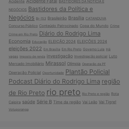
Acidente Fatal
Acidente
BASTIDORES DA NOTÍCIA E
Bastidores da Política e
NEGÓCIOS
Negócios
Brasília
Brasileirão
Br-153
CATANDUVA
Copa do Mundo
Concurso Público
Conteúdo Patrocinado
Crime
Diário do Rodrigo Lima
Crime em Rio Preto
Economia
ELEIÇÃO 2024
ELEIÇÕES 2024
Educação
eleições 2022
Em Brasília
Em Rio Preto
Governo Lula
Há
investigação
Luto
Investigação policial
vagas
Imposto de renda
Mirassol
Mercado Imobiliário
Olímpia
Operação da PF
Plantão Policial
Operação Policial
Oportunidade
Podcast Diário do Rodrigo Lima
região
rio preto
de Rio Preto
Rota
Rio Preto e região
Série B
saúde
Vai Tigre!
Time da região
Vai Leão
Caipira
Votuporanga