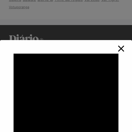
Votuporanga
Política de Privacidade
Informações
Anuncie aqui
Fale conosco
rodrigolimajornalista1978@gmail.com