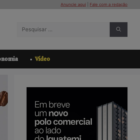
Anuncie aqui
|
Fale com a redação
Pesquisar
por:
onomia
Vídeo