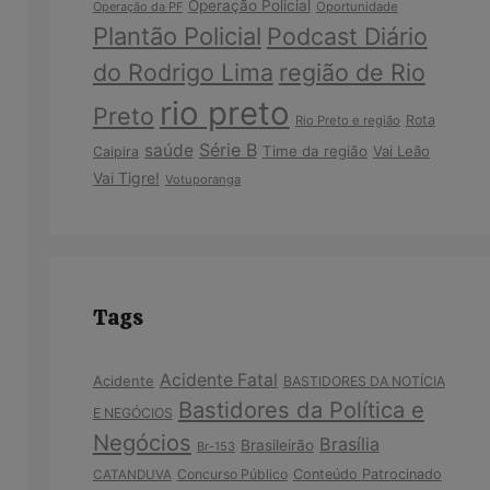
Operação Policial
Operação da PF
Oportunidade
Plantão Policial
Podcast Diário
do Rodrigo Lima
região de Rio
rio preto
Preto
Rota
Rio Preto e região
Série B
saúde
Time da região
Vai Leão
Caipira
Vai Tigre!
Votuporanga
Tags
Acidente Fatal
Acidente
BASTIDORES DA NOTÍCIA
Bastidores da Política e
E NEGÓCIOS
Negócios
Brasília
Brasileirão
Br-153
Concurso Público
Conteúdo Patrocinado
CATANDUVA