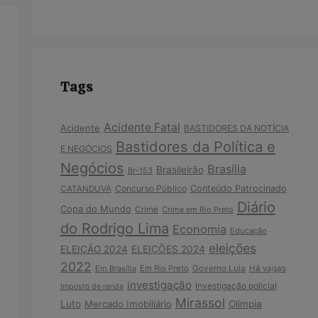
Tags
Acidente Fatal
Acidente
BASTIDORES DA NOTÍCIA
Bastidores da Política e
E NEGÓCIOS
Negócios
Brasília
Brasileirão
Br-153
Concurso Público
Conteúdo Patrocinado
CATANDUVA
Diário
Copa do Mundo
Crime
Crime em Rio Preto
do Rodrigo Lima
Economia
Educação
eleições
ELEIÇÃO 2024
ELEIÇÕES 2024
2022
Em Brasília
Em Rio Preto
Governo Lula
Há vagas
investigação
Investigação policial
Imposto de renda
Mirassol
Luto
Mercado Imobiliário
Olímpia