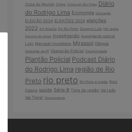
Diário
Copa do Mundo
Crime
Crime em Rio Preto
do Rodrigo Lima
Economia
Educação
eleições
ELEIÇÃO 2024
ELEIÇÕES 2024
2022
Em Brasília
Em Rio Preto
Governo Lula
Há vagas
investigação
Investigação policial
Imposto de renda
Mirassol
Luto
Mercado Imobiliário
Olímpia
Operação Policial
Operação da PF
Oportunidade
Plantão Policial
Podcast Diário
do Rodrigo Lima
região de Rio
rio preto
Preto
Rota
Rio Preto e região
Série B
saúde
Time da região
Vai Leão
Caipira
Vai Tigre!
Votuporanga