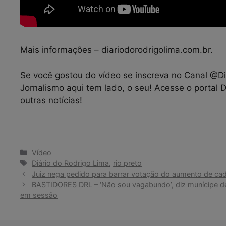
Mais informações – diariodorodrigolima.com.br.
Se você gostou do vídeo se inscreva no Canal @Diá
Jornalismo aqui tem lado, o seu! Acesse o portal 
outras notícias!
Categorias
Vídeo
Tags
Diário do Rodrigo Lima
,
rio preto
Juiz nega pedido para barrar votação do aumento de cad
BASTIDORES DRL – ‘Não sou vagabundo’, diz munícipe de
em sessão