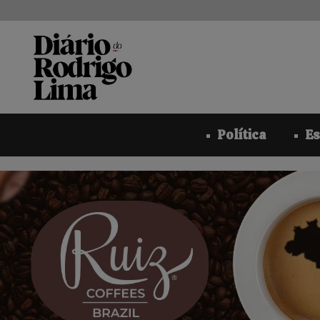
Pular
para
o
conteúdo
Política
Es