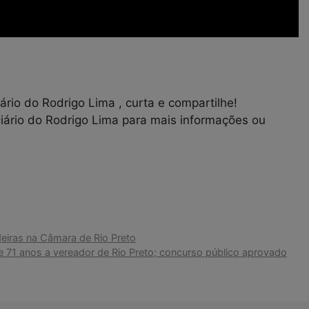
rio do Rodrigo Lima , curta e compartilhe!
Diário do Rodrigo Lima para mais informações ou
eiras na Câmara de Rio Preto
 71 anos a vereador de Rio Preto; concurso público aprovado