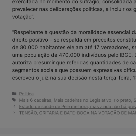
exercitada no momento do sufrágio; consolidada a 
prevalecer nas deliberações políticas, a incluir o
votação”.
“Respeitante à questão da moralidade essencial d
direito positivo – se respalda em preceitos constit
de 80.000 habitantes elejam até 17 vereadores, s
uma população de 470.000 indivíduos pelo IBGE. 
autoriza presumir que referidas quantidades de ca
segmentos sociais que possuem expressivas dific
escreveu o juiz na sua decisão nesta terça-feira, 1
Categorias
Política
Tags
Mais 6 cadeiras
,
Mais cadeiras no Legislativo
,
rio preto
,
Estado de saúde de Pelé melhora, mas ainda não há prev
TENSÃO, GRITARIA E BATE-BOCA NA VOTAÇÃO DE MAIS