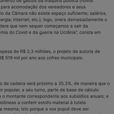
 aumento de gastos da máquina pública (novos
o para acomodação dos vereadores e seus
o da Câmara não existe espaço suficiente; salários,
nergia; Internet; etc.), logo, onera demasiadamente o
nsidera que nem sequer começamos a sair da
ia do Covid e da guerra na Ucrânia”, consta em
esa de R$ 2,3 milhões, o projeto de autoria de
 519 mil por ano aos cofres municipais.
o de cadeira será próximo a 35,3%, de maneira que o
tor popular, a seu turno, parte de base de cálculo
o o montante correspondente aos subsídios anuais; e
ôneas a conferir estofo material à tutela
a mesma; isto porque a vox populi deve ser