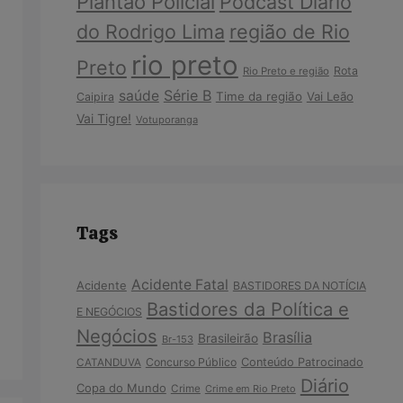
Plantão Policial
Podcast Diário
do Rodrigo Lima
região de Rio
rio preto
Preto
Rota
Rio Preto e região
Série B
saúde
Time da região
Vai Leão
Caipira
Vai Tigre!
Votuporanga
Tags
Acidente Fatal
Acidente
BASTIDORES DA NOTÍCIA
Bastidores da Política e
E NEGÓCIOS
Negócios
Brasília
Brasileirão
Br-153
Concurso Público
Conteúdo Patrocinado
CATANDUVA
Diário
Copa do Mundo
Crime
Crime em Rio Preto