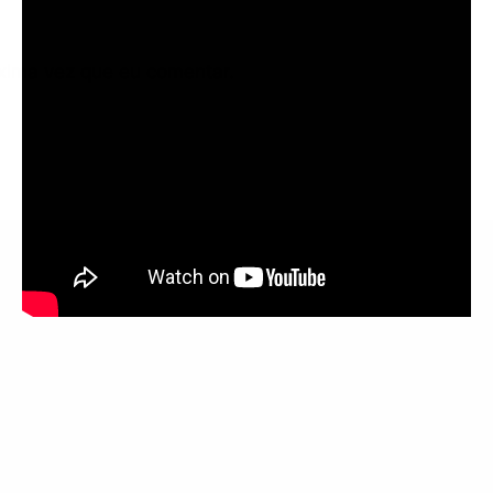
xima vez que eu comentar.
Informações
Anuncie aqui
Fale conosco
rodrigolimajornalista1978@gmail.com
WhatsApp: (17) 99268-0565