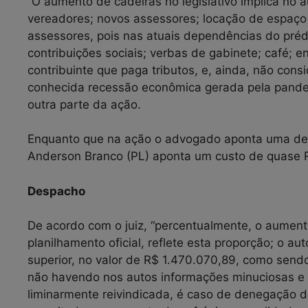
“O aumento de cadeiras no legislativo implica no
vereadores; novos assessores; locação de espaç
assessores, pois nas atuais dependências do prédi
contribuições sociais; verbas de gabinete; café; e
contribuinte que paga tributos, e, ainda, não co
conhecida recessão econômica gerada pela pandem
outra parte da ação.
Enquanto que na ação o advogado aponta uma desp
Anderson Branco (PL) aponta um custo de quase R$
Despacho
De acordo com o juiz, “percentualmente, o aument
planilhamento oficial, reflete esta proporção; o au
superior, no valor de R$ 1.470.070,89, como send
não havendo nos autos informações minuciosas e id
liminarmente reivindicada, é caso de denegação d