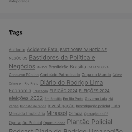
Votuporanga
Tags
Acidente Fatal
Acidente
BASTIDORES DA NOTÍCIA E
Bastidores da Política e
NEGÓCIOS
Negócios
Brasília
Brasileirão
Br-153
CATANDUVA
Copa do Mundo
Concurso Público
Conteúdo Patrocinado
Crime
Diário do Rodrigo Lima
Crime em Rio Preto
Economia
ELEIÇÃO 2024
ELEIÇÕES 2024
Educação
eleições 2022
Em Brasília
Em Rio Preto
Governo Lula
Há
investigação
Luto
Investigação policial
vagas
Imposto de renda
Mirassol
Mercado Imobiliário
Olímpia
Operação da PF
Plantão Policial
Operação Policial
Oportunidade
Podcast Diário do Rodrigo Lima
região