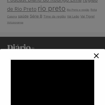
rio preto
de Rio Preto
Rota
Rio Preto e região
Série B
saúde
Vai Tigre!
Time da região
Vai Leão
Caipira
Votuporanga
Política de Privacidade
Informações