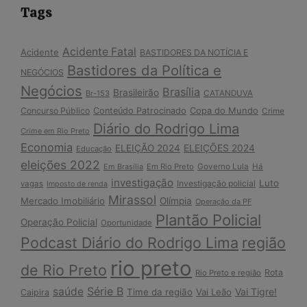
Tags
Acidente Fatal
Acidente
BASTIDORES DA NOTÍCIA E
Bastidores da Política e
NEGÓCIOS
Negócios
Brasília
Brasileirão
Br-153
CATANDUVA
Copa do Mundo
Concurso Público
Conteúdo Patrocinado
Crime
Diário do Rodrigo Lima
Crime em Rio Preto
Economia
ELEIÇÃO 2024
ELEIÇÕES 2024
Educação
eleições 2022
Em Brasília
Em Rio Preto
Governo Lula
Há
investigação
Luto
Investigação policial
vagas
Imposto de renda
Mirassol
Mercado Imobiliário
Olímpia
Operação da PF
Plantão Policial
Operação Policial
Oportunidade
Podcast Diário do Rodrigo Lima
região
rio preto
de Rio Preto
Rota
Rio Preto e região
Série B
saúde
Vai Tigre!
Time da região
Vai Leão
Caipira