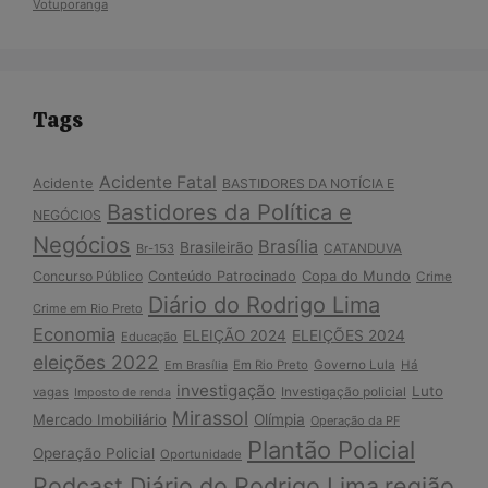
Votuporanga
Tags
Acidente Fatal
Acidente
BASTIDORES DA NOTÍCIA E
Bastidores da Política e
NEGÓCIOS
Negócios
Brasília
Brasileirão
Br-153
CATANDUVA
Copa do Mundo
Concurso Público
Conteúdo Patrocinado
Crime
Diário do Rodrigo Lima
Crime em Rio Preto
Economia
ELEIÇÃO 2024
ELEIÇÕES 2024
Educação
eleições 2022
Em Brasília
Em Rio Preto
Governo Lula
Há
investigação
Luto
Investigação policial
vagas
Imposto de renda
Mirassol
Mercado Imobiliário
Olímpia
Operação da PF
Plantão Policial
Operação Policial
Oportunidade
Podcast Diário do Rodrigo Lima
região