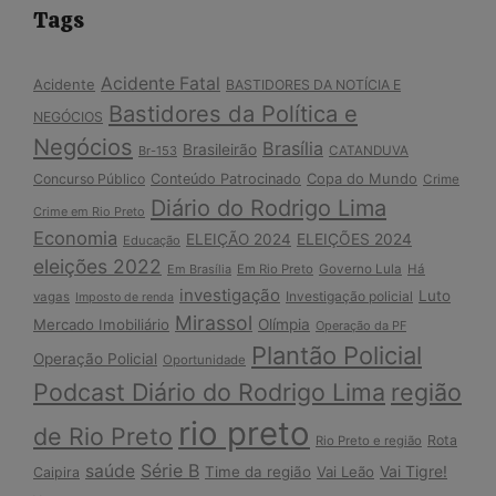
Tags
Acidente Fatal
Acidente
BASTIDORES DA NOTÍCIA E
Bastidores da Política e
NEGÓCIOS
Negócios
Brasília
Brasileirão
Br-153
CATANDUVA
Copa do Mundo
Concurso Público
Conteúdo Patrocinado
Crime
Diário do Rodrigo Lima
Crime em Rio Preto
Economia
ELEIÇÃO 2024
ELEIÇÕES 2024
Educação
eleições 2022
Em Brasília
Em Rio Preto
Governo Lula
Há
investigação
Luto
Investigação policial
vagas
Imposto de renda
Mirassol
Mercado Imobiliário
Olímpia
Operação da PF
Plantão Policial
Operação Policial
Oportunidade
Podcast Diário do Rodrigo Lima
região
rio preto
de Rio Preto
Rota
Rio Preto e região
Série B
saúde
Vai Tigre!
Time da região
Vai Leão
Caipira