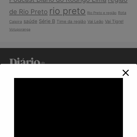
rio preto
de Rio Preto
Rota
Rio Preto e região
Série B
saúde
Vai Tigre!
Time da região
Vai Leão
Caipira
Votuporanga
Política de Privacidade
Informações