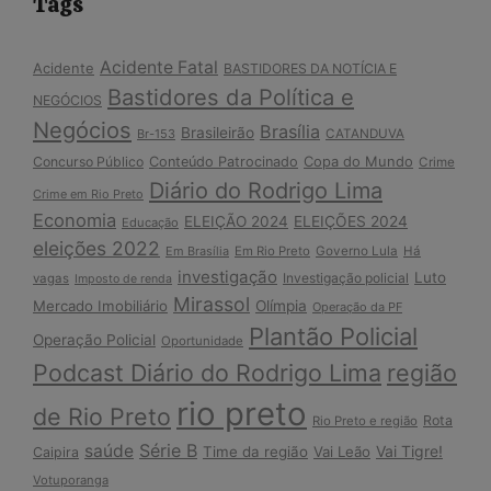
Tags
Acidente Fatal
Acidente
BASTIDORES DA NOTÍCIA E
Bastidores da Política e
NEGÓCIOS
Negócios
Brasília
Brasileirão
Br-153
CATANDUVA
Copa do Mundo
Concurso Público
Conteúdo Patrocinado
Crime
Diário do Rodrigo Lima
Crime em Rio Preto
Economia
ELEIÇÃO 2024
ELEIÇÕES 2024
Educação
eleições 2022
Em Brasília
Em Rio Preto
Governo Lula
Há
investigação
Luto
Investigação policial
vagas
Imposto de renda
Mirassol
Mercado Imobiliário
Olímpia
Operação da PF
Plantão Policial
Operação Policial
Oportunidade
Podcast Diário do Rodrigo Lima
região
rio preto
de Rio Preto
Rota
Rio Preto e região
Série B
saúde
Vai Tigre!
Time da região
Vai Leão
Caipira
Votuporanga