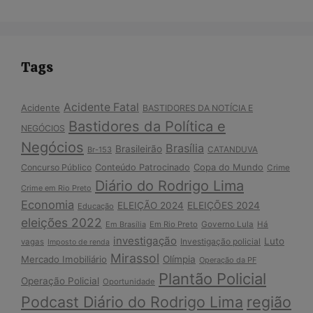
Tags
Acidente Fatal
Acidente
BASTIDORES DA NOTÍCIA E
Bastidores da Política e
NEGÓCIOS
Negócios
Brasília
Brasileirão
Br-153
CATANDUVA
Copa do Mundo
Concurso Público
Conteúdo Patrocinado
Crime
Diário do Rodrigo Lima
Crime em Rio Preto
Economia
ELEIÇÃO 2024
ELEIÇÕES 2024
Educação
eleições 2022
Em Brasília
Em Rio Preto
Governo Lula
Há
investigação
Luto
Investigação policial
vagas
Imposto de renda
Mirassol
Mercado Imobiliário
Olímpia
Operação da PF
Plantão Policial
Operação Policial
Oportunidade
Podcast Diário do Rodrigo Lima
região