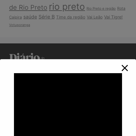
rio preto
de Rio Preto
Rota
Rio Preto e região
Série B
saúde
Vai Tigre!
Time da região
Vai Leão
Caipira
Votuporanga
Política de Privacidade
Informações
Anuncie aqui
Fale conosco