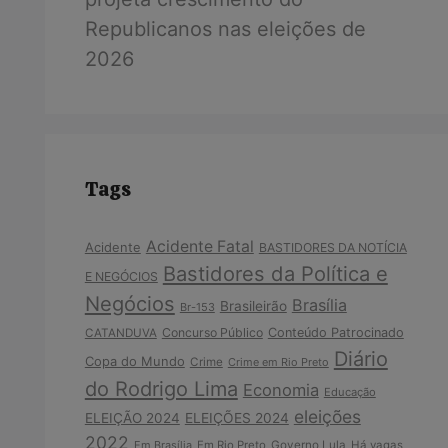
Republicanos nas eleições de
2026
Tags
Acidente Fatal
Acidente
BASTIDORES DA NOTÍCIA
Bastidores da Política e
E NEGÓCIOS
Negócios
Brasília
Brasileirão
Br-153
Concurso Público
Conteúdo Patrocinado
CATANDUVA
Diário
Copa do Mundo
Crime
Crime em Rio Preto
do Rodrigo Lima
Economia
Educação
eleições
ELEIÇÃO 2024
ELEIÇÕES 2024
2022
Em Brasília
Em Rio Preto
Governo Lula
Há vagas