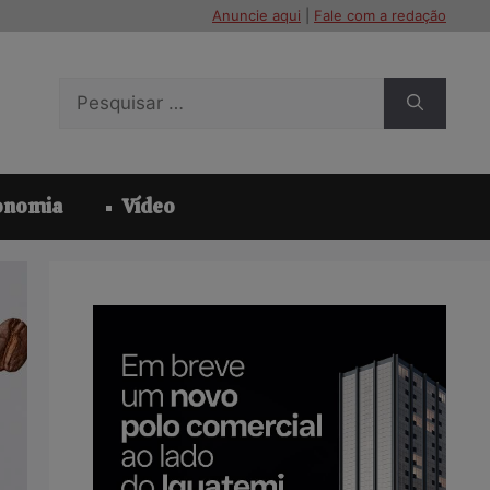
Anuncie aqui
|
Fale com a redação
Pesquisar
por:
onomia
Vídeo