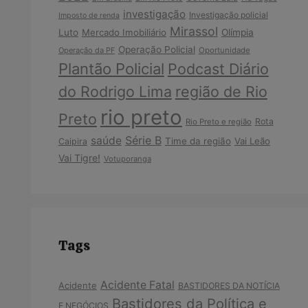
investigação
Investigação policial
Imposto de renda
Mirassol
Luto
Mercado Imobiliário
Olímpia
Operação Policial
Operação da PF
Oportunidade
Plantão Policial
Podcast Diário
do Rodrigo Lima
região de Rio
rio preto
Preto
Rota
Rio Preto e região
Série B
saúde
Time da região
Vai Leão
Caipira
Vai Tigre!
Votuporanga
Tags
Acidente Fatal
Acidente
BASTIDORES DA NOTÍCIA
Bastidores da Política e
E NEGÓCIOS