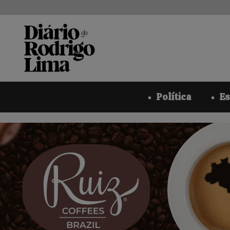
Pular
para
o
conteúdo
Política
Es