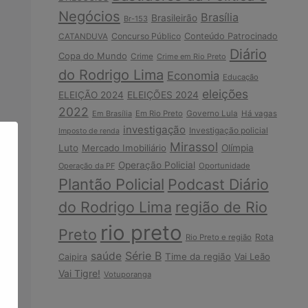
Negócios
Brasília
Brasileirão
Br-153
Concurso Público
Conteúdo Patrocinado
CATANDUVA
Diário
Copa do Mundo
Crime
Crime em Rio Preto
do Rodrigo Lima
Economia
Educação
eleições
ELEIÇÃO 2024
ELEIÇÕES 2024
2022
Em Brasília
Em Rio Preto
Governo Lula
Há vagas
investigação
Investigação policial
Imposto de renda
Mirassol
Luto
Mercado Imobiliário
Olímpia
Operação Policial
Operação da PF
Oportunidade
Plantão Policial
Podcast Diário
do Rodrigo Lima
região de Rio
rio preto
Preto
Rota
Rio Preto e região
Série B
saúde
Time da região
Vai Leão
Caipira
Vai Tigre!
Votuporanga