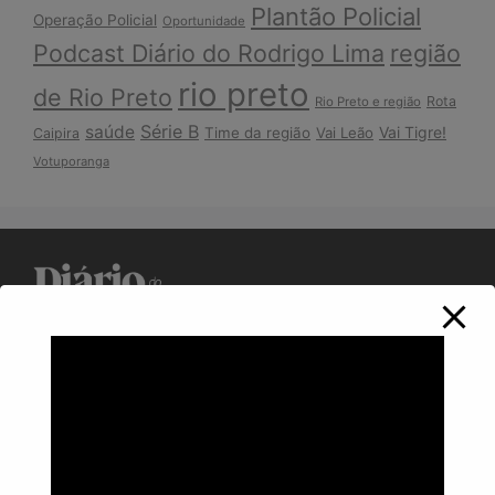
Plantão Policial
Operação Policial
Oportunidade
Podcast Diário do Rodrigo Lima
região
rio preto
de Rio Preto
Rota
Rio Preto e região
Série B
saúde
Vai Tigre!
Time da região
Vai Leão
Caipira
Votuporanga
Política de Privacidade
Informações