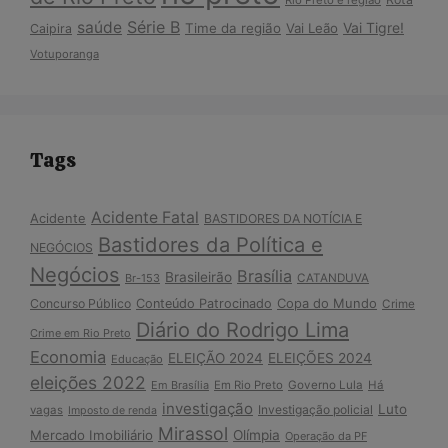
Série B
saúde
Vai Tigre!
Time da região
Vai Leão
Caipira
Votuporanga
Tags
Acidente Fatal
Acidente
BASTIDORES DA NOTÍCIA E
Bastidores da Política e
NEGÓCIOS
Negócios
Brasília
Brasileirão
Br-153
CATANDUVA
Copa do Mundo
Concurso Público
Conteúdo Patrocinado
Crime
Diário do Rodrigo Lima
Crime em Rio Preto
Economia
ELEIÇÃO 2024
ELEIÇÕES 2024
Educação
eleições 2022
Em Brasília
Em Rio Preto
Governo Lula
Há
investigação
Luto
Investigação policial
vagas
Imposto de renda
Mirassol
Mercado Imobiliário
Olímpia
Operação da PF