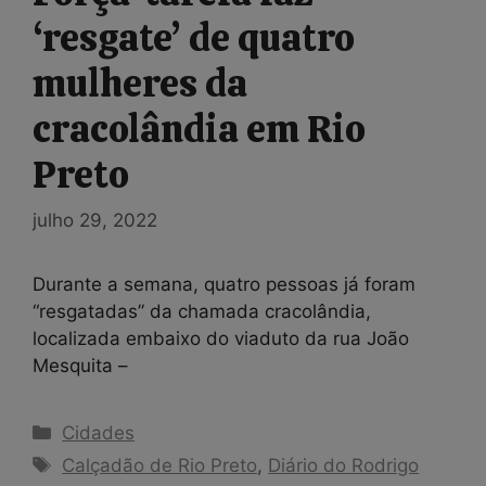
‘resgate’ de quatro
mulheres da
cracolândia em Rio
Preto
julho 29, 2022
Durante a semana, quatro pessoas já foram
“resgatadas” da chamada cracolândia,
localizada embaixo do viaduto da rua João
Mesquita –
Categorias
Cidades
Tags
Calçadão de Rio Preto
,
Diário do Rodrigo