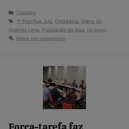
Categorias
Cidades
Tags
1º Pop Rua Jud
,
Cidadania
,
Diário do
Rodrigo Lima
,
População de Rua
,
rio preto
Deixe um comentário
Força-tarefa faz