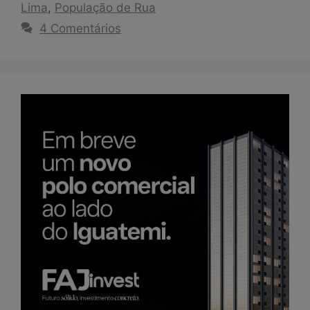
Lima
,
População de Rua
4 Comentários