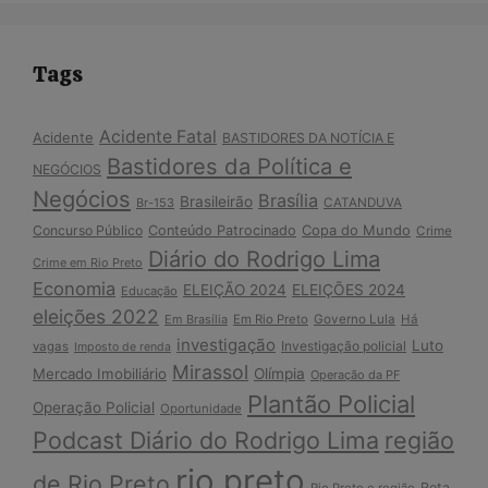
Tags
Acidente Fatal
Acidente
BASTIDORES DA NOTÍCIA E
Bastidores da Política e
NEGÓCIOS
Negócios
Brasília
Brasileirão
Br-153
CATANDUVA
Copa do Mundo
Concurso Público
Conteúdo Patrocinado
Crime
Diário do Rodrigo Lima
Crime em Rio Preto
Economia
ELEIÇÃO 2024
ELEIÇÕES 2024
Educação
eleições 2022
Em Brasília
Em Rio Preto
Governo Lula
Há
investigação
Luto
Investigação policial
vagas
Imposto de renda
Mirassol
Mercado Imobiliário
Olímpia
Operação da PF
Plantão Policial
Operação Policial
Oportunidade
Podcast Diário do Rodrigo Lima
região
rio preto
de Rio Preto
Rota
Rio Preto e região