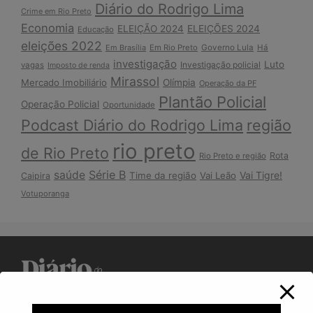
Diário do Rodrigo Lima
Crime em Rio Preto
Economia
ELEIÇÃO 2024
ELEIÇÕES 2024
Educação
eleições 2022
Em Brasília
Em Rio Preto
Governo Lula
Há
investigação
Luto
Investigação policial
vagas
Imposto de renda
Mirassol
Mercado Imobiliário
Olímpia
Operação da PF
Plantão Policial
Operação Policial
Oportunidade
Podcast Diário do Rodrigo Lima
região
rio preto
de Rio Preto
Rota
Rio Preto e região
Série B
saúde
Vai Tigre!
Time da região
Vai Leão
Caipira
Votuporanga