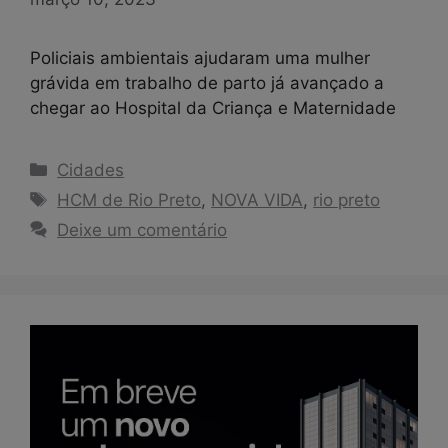
Policiais ambientais ajudaram uma mulher
grávida em trabalho de parto já avançado a
chegar ao Hospital da Criança e Maternidade
Categorias
Cidades
Tags
HCM de Rio Preto
,
NOVA VIDA
,
rio preto
Deixe um comentário