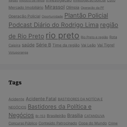
Investigação policial
vagas
Imposto de renda
Mirassol
Mercado Imobiliário
Olímpia
Operação da PF
Plantão Policial
Operação Policial
Oportunidade
Podcast Diário do Rodrigo Lima
região
rio preto
de Rio Preto
Rota
Rio Preto e região
Série B
saúde
Vai Tigre!
Time da região
Vai Leão
Caipira
Votuporanga
Tags
Acidente Fatal
Acidente
BASTIDORES DA NOTÍCIA E
Bastidores da Política e
NEGÓCIOS
Negócios
Brasília
Brasileirão
Br-153
CATANDUVA
Copa do Mundo
Concurso Público
Conteúdo Patrocinado
Crime