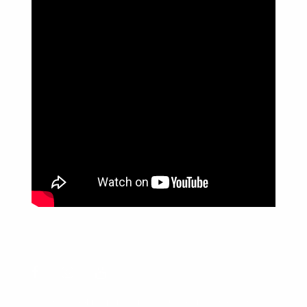
Política de Privacidade
Informações
Anuncie aqui
Fale conosco
rodrigolimajornalista1978@gmail.com
WhatsApp: (17) 99268-0565
Siga-me nas redes sociais
Usamos cookies para garantir que oferecemos a melhor