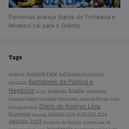
Palmeiras avança diante do Fortaleza e
Mirassol cai para o Grêmio
Tags
Acidente Fatal
Acidente
BASTIDORES DA NOTÍCIA E
Bastidores da Política e
NEGÓCIOS
Negócios
Brasília
Brasileirão
Br-153
CATANDUVA
Copa do Mundo
Concurso Público
Conteúdo Patrocinado
Crime
Diário do Rodrigo Lima
Crime em Rio Preto
Economia
ELEIÇÃO 2024
ELEIÇÕES 2024
Educação
eleições 2022
Em Brasília
Em Rio Preto
Governo Lula
Há
investigação
Luto