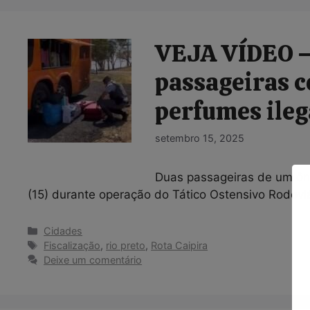
VEJA VÍDEO – 
passageiras 
perfumes ileg
setembro 15, 2025
Duas passageiras de um ôni
(15) durante operação do Tático Ostensivo Rodoviá
Categorias
Cidades
Tags
Fiscalização
,
rio preto
,
Rota Caipira
Deixe um comentário