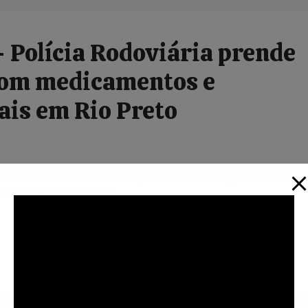
Polícia Rodoviária prende
com medicamentos e
ais em Rio Preto
bus interestadual foram presas nesta segunda-feira
rio (TOR) na rodovia