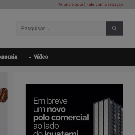
Anuncie aqui
|
Fale com a redação
Pesquisar
por:
onomia
Vídeo