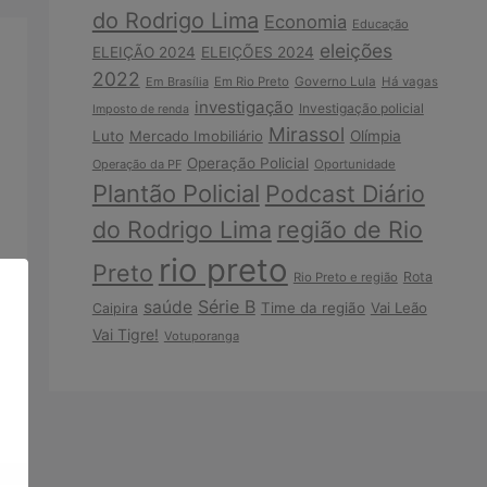
do Rodrigo Lima
Economia
Educação
eleições
ELEIÇÃO 2024
ELEIÇÕES 2024
2022
Em Brasília
Em Rio Preto
Governo Lula
Há vagas
investigação
Investigação policial
Imposto de renda
Mirassol
Luto
Mercado Imobiliário
Olímpia
Operação Policial
Operação da PF
Oportunidade
Plantão Policial
Podcast Diário
do Rodrigo Lima
região de Rio
rio preto
Preto
Rota
Rio Preto e região
Série B
saúde
Time da região
Vai Leão
Caipira
Vai Tigre!
Votuporanga