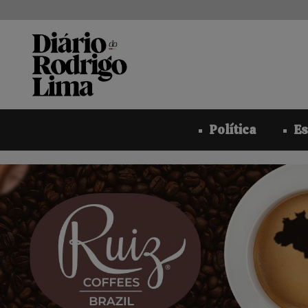
Pular
para
o
conteúdo
Política
Es