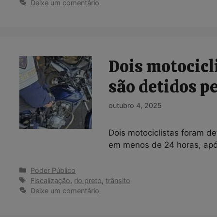
Deixe um comentário
Dois motocic
são detidos p
outubro 4, 2025
Dois motociclistas foram de
em menos de 24 horas, apó
Categorias
Poder Público
Tags
Fiscalização
,
rio preto
,
trânsito
Deixe um comentário