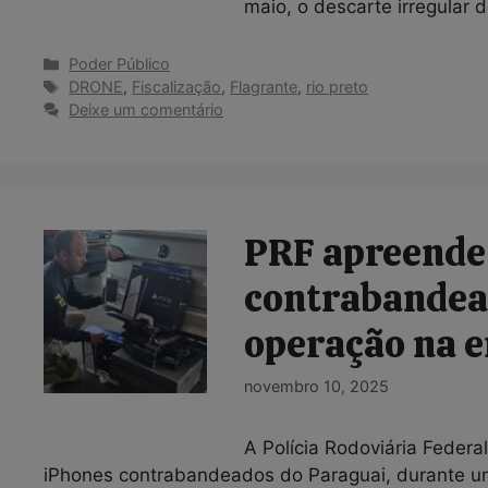
maio, o descarte irregular 
Categorias
Poder Público
Tags
DRONE
,
Fiscalização
,
Flagrante
,
rio preto
Deixe um comentário
PRF apreende
contrabandea
operação na e
novembro 10, 2025
A Polícia Rodoviária Federa
iPhones contrabandeados do Paraguai, durante 