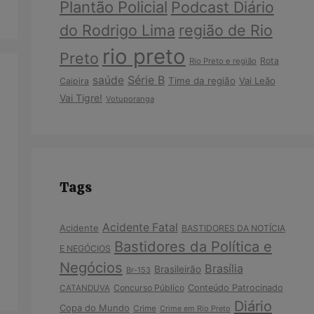
Plantão Policial
Podcast Diário
do Rodrigo Lima
região de Rio
rio preto
Preto
Rota
Rio Preto e região
Série B
saúde
Time da região
Vai Leão
Caipira
Vai Tigre!
Votuporanga
Tags
Acidente Fatal
Acidente
BASTIDORES DA NOTÍCIA
Bastidores da Política e
E NEGÓCIOS
Negócios
Brasília
Brasileirão
Br-153
Concurso Público
Conteúdo Patrocinado
CATANDUVA
Diário
Copa do Mundo
Crime
Crime em Rio Preto