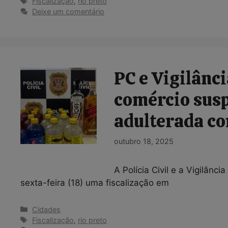
Tags
Fiscalização
,
rio preto
Deixe um comentário
PC e Vigilânci
comércio susp
adulterada co
outubro 18, 2025
A Polícia Civil e a Vigilânc
sexta-feira (18) uma fiscalização em
Categorias
Cidades
Tags
Fiscalização
,
rio preto