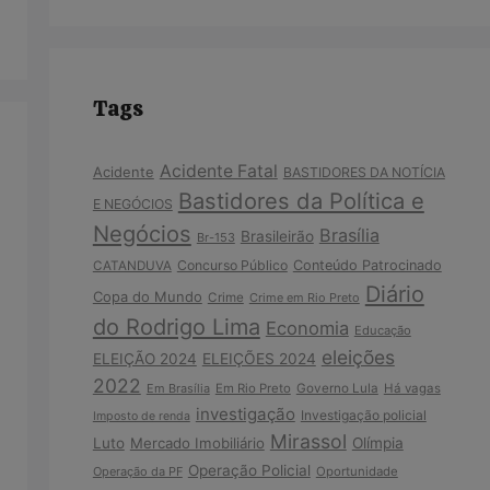
Tags
Acidente Fatal
Acidente
BASTIDORES DA NOTÍCIA
Bastidores da Política e
E NEGÓCIOS
Negócios
Brasília
Brasileirão
Br-153
Concurso Público
Conteúdo Patrocinado
CATANDUVA
Diário
Copa do Mundo
Crime
Crime em Rio Preto
do Rodrigo Lima
Economia
Educação
eleições
ELEIÇÃO 2024
ELEIÇÕES 2024
2022
Em Brasília
Em Rio Preto
Governo Lula
Há vagas
investigação
Investigação policial
Imposto de renda
Mirassol
Luto
Mercado Imobiliário
Olímpia
Operação Policial
Operação da PF
Oportunidade