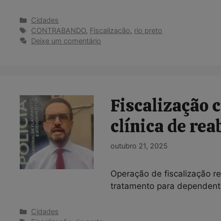
Categorias
Cidades
Tags
CONTRABANDO
,
Fiscalização
,
rio preto
Deixe um comentário
Fiscalização 
clínica de rea
outubro 21, 2025
Operação de fiscalização r
tratamento para dependente
Categorias
Cidades