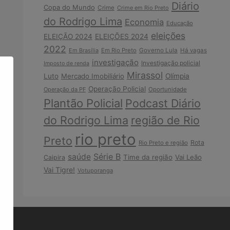
Diário
Copa do Mundo
Crime
Crime em Rio Preto
do Rodrigo Lima
Economia
Educação
eleições
ELEIÇÃO 2024
ELEIÇÕES 2024
2022
Em Brasília
Em Rio Preto
Governo Lula
Há vagas
investigação
Investigação policial
Imposto de renda
Mirassol
Luto
Mercado Imobiliário
Olímpia
Operação Policial
Operação da PF
Oportunidade
Plantão Policial
Podcast Diário
do Rodrigo Lima
região de Rio
rio preto
Preto
Rota
Rio Preto e região
Série B
saúde
Time da região
Vai Leão
Caipira
Vai Tigre!
Votuporanga