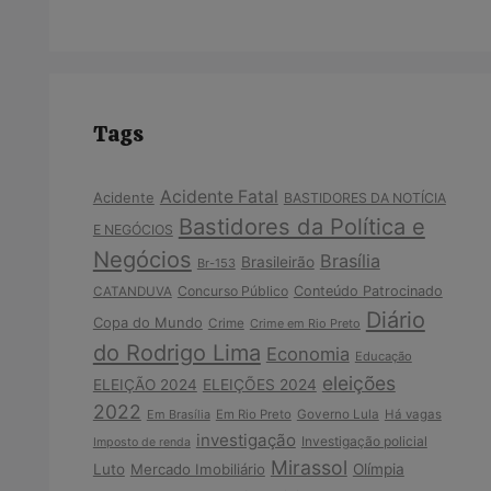
Tags
Acidente Fatal
Acidente
BASTIDORES DA NOTÍCIA
Bastidores da Política e
E NEGÓCIOS
Negócios
Brasília
Brasileirão
Br-153
Concurso Público
Conteúdo Patrocinado
CATANDUVA
Diário
Copa do Mundo
Crime
Crime em Rio Preto
do Rodrigo Lima
Economia
Educação
eleições
ELEIÇÃO 2024
ELEIÇÕES 2024
2022
Em Brasília
Em Rio Preto
Governo Lula
Há vagas
investigação
Investigação policial
Imposto de renda
Mirassol
Luto
Mercado Imobiliário
Olímpia