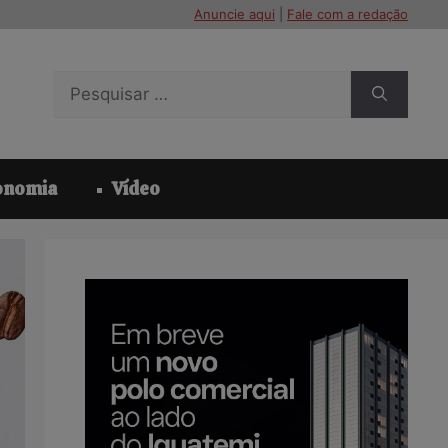
Anuncie aqui
|
Fale com a redação
Pesquisar
por:
onomia
Vídeo