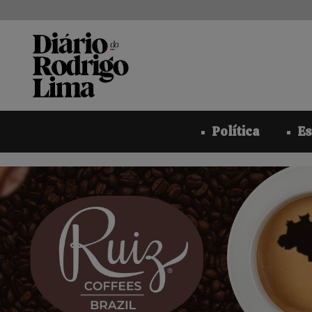
Pular
para
o
conteúdo
Política
Es