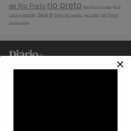
rio preto
de Rio Preto
Rota
Rio Preto e região
Série B
saúde
Vai Tigre!
Time da região
Vai Leão
Caipira
Votuporanga
Política de Privacidade
Informações
Anuncie aqui
Fale conosco