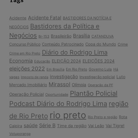
Tags
Acidente Fatal
Acidente
BASTIDORES DA NOTÍCIA E
Bastidores da Política e
NEGÓCIOS
Negócios
Brasília
Brasileirão
Br-153
CATANDUVA
Copa do Mundo
Concurso Público
Conteúdo Patrocinado
Crime
Diário do Rodrigo Lima
Crime em Rio Preto
Economia
ELEIÇÃO 2024
ELEIÇÕES 2024
Educação
eleições 2022
Em Brasília
Em Rio Preto
Governo Lula
Há
investigação
Luto
Investigação policial
vagas
Imposto de renda
Mirassol
Mercado Imobiliário
Olímpia
Operação da PF
Plantão Policial
Operação Policial
Oportunidade
Podcast Diário do Rodrigo Lima
região
rio preto
de Rio Preto
Rota
Rio Preto e região
Série B
saúde
Vai Tigre!
Time da região
Vai Leão
Caipira
Votuporanga