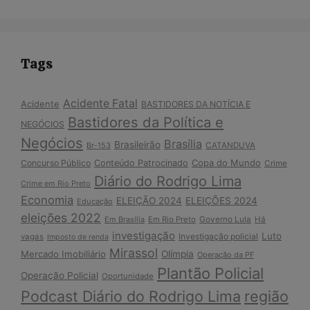
Tags
Acidente Fatal
Acidente
BASTIDORES DA NOTÍCIA E
Bastidores da Política e
NEGÓCIOS
Negócios
Brasília
Brasileirão
Br-153
CATANDUVA
Copa do Mundo
Concurso Público
Conteúdo Patrocinado
Crime
Diário do Rodrigo Lima
Crime em Rio Preto
Economia
ELEIÇÃO 2024
ELEIÇÕES 2024
Educação
eleições 2022
Em Brasília
Em Rio Preto
Governo Lula
Há
investigação
Luto
Investigação policial
vagas
Imposto de renda
Mirassol
Mercado Imobiliário
Olímpia
Operação da PF
Plantão Policial
Operação Policial
Oportunidade
Podcast Diário do Rodrigo Lima
região