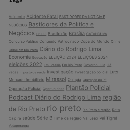
Acidente Fatal
Acidente
BASTIDORES DA NOTÍCIA E
Bastidores da Política e
NEGÓCIOS
Negócios
Brasília
Brasileirão
Br-153
CATANDUVA
Copa do Mundo
Concurso Público
Conteúdo Patrocinado
Crime
Diário do Rodrigo Lima
Crime em Rio Preto
Economia
ELEIÇÃO 2024
ELEIÇÕES 2024
Educação
eleições 2022
Em Brasília
Em Rio Preto
Governo Lula
Há
investigação
Luto
Investigação policial
vagas
Imposto de renda
Mirassol
Mercado Imobiliário
Olímpia
Operação da PF
Plantão Policial
Operação Policial
Oportunidade
Podcast Diário do Rodrigo Lima
região
rio preto
de Rio Preto
Rota
Rio Preto e região
Série B
saúde
Vai Tigre!
Time da região
Vai Leão
Caipira
Votuporanga