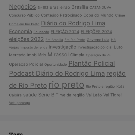
Negócios
Brasília
Brasileirão
Br-153
CATANDUVA
Copa do Mundo
Concurso Público
Conteúdo Patrocinado
Crime
Diário do Rodrigo Lima
Crime em Rio Preto
Economia
ELEIÇÃO 2024
ELEIÇÕES 2024
Educação
eleições 2022
Em Brasília
Em Rio Preto
Governo Lula
Há
investigação
Luto
Investigação policial
vagas
Imposto de renda
Mirassol
Mercado Imobiliário
Olímpia
Operação da PF
Plantão Policial
Operação Policial
Oportunidade
Podcast Diário do Rodrigo Lima
região
rio preto
de Rio Preto
Rota
Rio Preto e região
Série B
saúde
Vai Tigre!
Time da região
Vai Leão
Caipira
Votuporanga
Tags