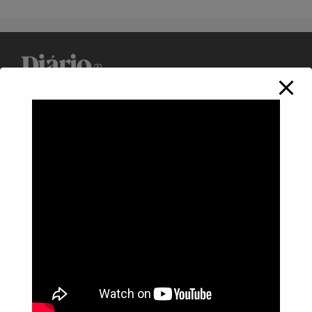
Política de Privacidade
Informações
Anuncie aqui
Fale conosco
rodrigolimajornalista1978@gmail.com
WhatsApp: (17) 99268-0565