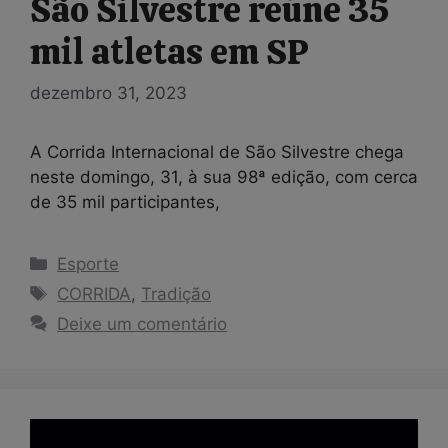
São Silvestre reúne 35
mil atletas em SP
dezembro 31, 2023
A Corrida Internacional de São Silvestre chega
neste domingo, 31, à sua 98ª edição, com cerca
de 35 mil participantes,
Categorias
Esporte
Tags
CORRIDA
,
Tradição
Deixe um comentário