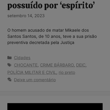
possuído por ‘espírito’
setembro 14, 2023
O homem acusado de matar Mikaele dos
Santos Santos, de 10 anos, teve a sua prisão
preventiva decretada pela Justiça
Categorias
Cidades
Tags
CHOCANTE
,
CRIME BÁRBARO
,
DEIC
,
POLÍCIA MILITAR E CIVIL
,
rio preto
Deixe um comentário