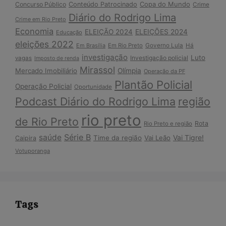
Copa do Mundo
Concurso Público
Conteúdo Patrocinado
Crime
Diário do Rodrigo Lima
Crime em Rio Preto
Economia
ELEIÇÃO 2024
ELEIÇÕES 2024
Educação
eleições 2022
Em Brasília
Em Rio Preto
Governo Lula
Há
investigação
Luto
Investigação policial
vagas
Imposto de renda
Mirassol
Mercado Imobiliário
Olímpia
Operação da PF
Plantão Policial
Operação Policial
Oportunidade
Podcast Diário do Rodrigo Lima
região
rio preto
de Rio Preto
Rota
Rio Preto e região
Série B
saúde
Vai Tigre!
Time da região
Vai Leão
Caipira
Votuporanga
Tags