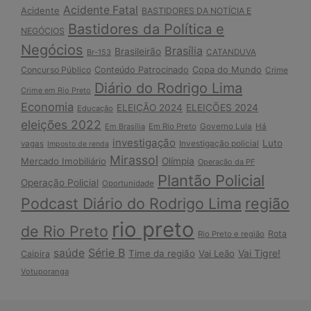
Acidente Fatal
Acidente
BASTIDORES DA NOTÍCIA E
Bastidores da Política e
NEGÓCIOS
Negócios
Brasília
Brasileirão
Br-153
CATANDUVA
Copa do Mundo
Concurso Público
Conteúdo Patrocinado
Crime
Diário do Rodrigo Lima
Crime em Rio Preto
Economia
ELEIÇÃO 2024
ELEIÇÕES 2024
Educação
eleições 2022
Em Brasília
Em Rio Preto
Governo Lula
Há
investigação
Luto
Investigação policial
vagas
Imposto de renda
Mirassol
Mercado Imobiliário
Olímpia
Operação da PF
Plantão Policial
Operação Policial
Oportunidade
Podcast Diário do Rodrigo Lima
região
rio preto
de Rio Preto
Rota
Rio Preto e região
Série B
saúde
Vai Tigre!
Time da região
Vai Leão
Caipira
Votuporanga