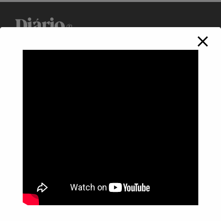
Política de Privacidade
Informações
Anuncie aqui
Fale conosco
rodrigolimajornalista1978@gmail.com
WhatsApp: (17) 99268-0565
Siga-me nas redes sociais