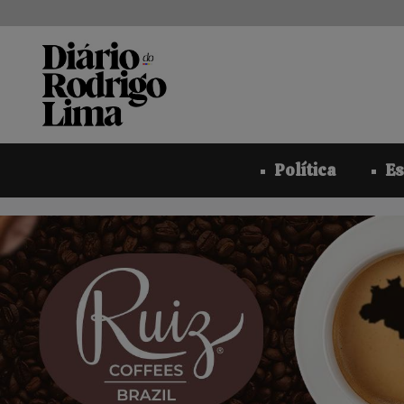
Pular
para
o
conteúdo
Política
Es