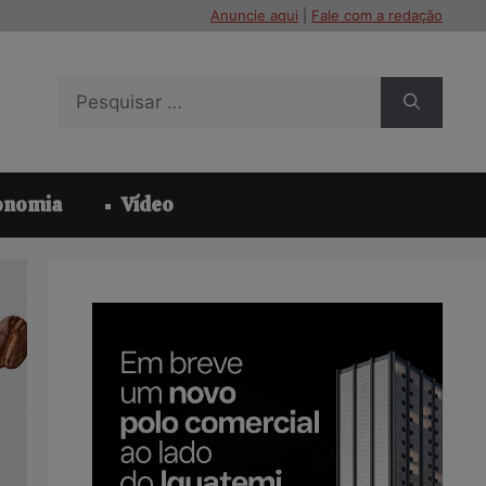
Anuncie aqui
|
Fale com a redação
Pesquisar
por:
onomia
Vídeo