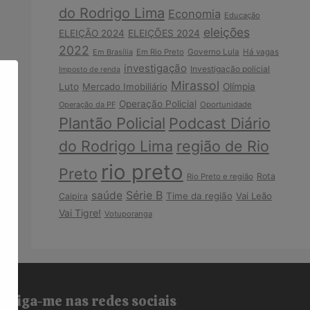
do Rodrigo Lima
Economia
Educação
eleições
ELEIÇÃO 2024
ELEIÇÕES 2024
2022
Em Brasília
Em Rio Preto
Governo Lula
Há vagas
investigação
Investigação policial
Imposto de renda
Mirassol
Luto
Mercado Imobiliário
Olímpia
Operação Policial
Operação da PF
Oportunidade
Plantão Policial
Podcast Diário
do Rodrigo Lima
região de Rio
rio preto
Preto
Rota
Rio Preto e região
Série B
saúde
Time da região
Vai Leão
Caipira
Vai Tigre!
Votuporanga
Siga-me nas redes sociais