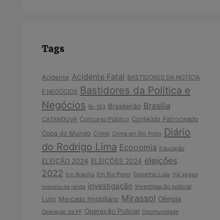
Tags
Acidente Fatal
Acidente
BASTIDORES DA NOTÍCIA
Bastidores da Política e
E NEGÓCIOS
Negócios
Brasília
Brasileirão
Br-153
Concurso Público
Conteúdo Patrocinado
CATANDUVA
Diário
Copa do Mundo
Crime
Crime em Rio Preto
do Rodrigo Lima
Economia
Educação
eleições
ELEIÇÃO 2024
ELEIÇÕES 2024
2022
Em Brasília
Em Rio Preto
Governo Lula
Há vagas
investigação
Investigação policial
Imposto de renda
Mirassol
Luto
Mercado Imobiliário
Olímpia
Operação Policial
Operação da PF
Oportunidade