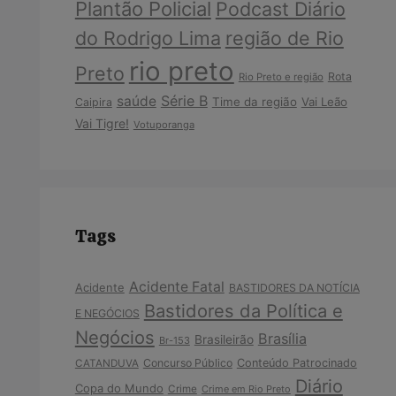
Plantão Policial
Podcast Diário
do Rodrigo Lima
região de Rio
rio preto
Preto
Rota
Rio Preto e região
Série B
saúde
Time da região
Vai Leão
Caipira
Vai Tigre!
Votuporanga
Tags
Acidente Fatal
Acidente
BASTIDORES DA NOTÍCIA
Bastidores da Política e
E NEGÓCIOS
Negócios
Brasília
Brasileirão
Br-153
Concurso Público
Conteúdo Patrocinado
CATANDUVA
Diário
Copa do Mundo
Crime
Crime em Rio Preto