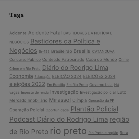
Tags
Acidente Fatal
Acidente
BASTIDORES DA NOTÍCIA E
Bastidores da Política e
NEGÓCIOS
Negócios
Brasília
Brasileirão
Br-153
CATANDUVA
Copa do Mundo
Concurso Público
Conteúdo Patrocinado
Crime
Diário do Rodrigo Lima
Crime em Rio Preto
Economia
ELEIÇÃO 2024
ELEIÇÕES 2024
Educação
eleições 2022
Em Brasília
Em Rio Preto
Governo Lula
Há
investigação
Luto
Investigação policial
vagas
Imposto de renda
Mirassol
Mercado Imobiliário
Olímpia
Operação da PF
Plantão Policial
Operação Policial
Oportunidade
Podcast Diário do Rodrigo Lima
região
rio preto
de Rio Preto
Rota
Rio Preto e região