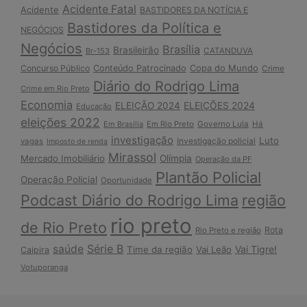
Acidente Fatal
Acidente
BASTIDORES DA NOTÍCIA E
Bastidores da Política e
NEGÓCIOS
Negócios
Brasília
Brasileirão
Br-153
CATANDUVA
Copa do Mundo
Concurso Público
Conteúdo Patrocinado
Crime
Diário do Rodrigo Lima
Crime em Rio Preto
Economia
ELEIÇÃO 2024
ELEIÇÕES 2024
Educação
eleições 2022
Em Brasília
Em Rio Preto
Governo Lula
Há
investigação
Luto
Investigação policial
vagas
Imposto de renda
Mirassol
Mercado Imobiliário
Olímpia
Operação da PF
Plantão Policial
Operação Policial
Oportunidade
Podcast Diário do Rodrigo Lima
região
rio preto
de Rio Preto
Rota
Rio Preto e região
Série B
saúde
Vai Tigre!
Time da região
Vai Leão
Caipira
Votuporanga