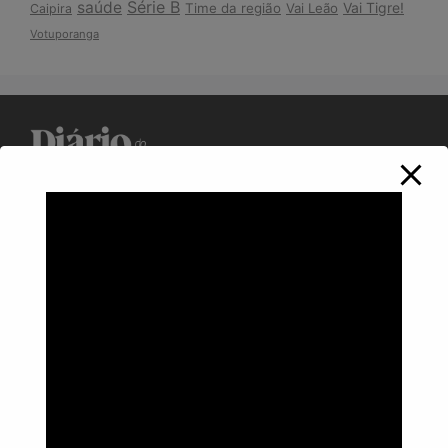
Série B
saúde
Vai Tigre!
Time da região
Vai Leão
Caipira
Votuporanga
Política de Privacidade
Informações
Anuncie aqui
Fale conosco
rodrigolimajornalista1978@gmail.com